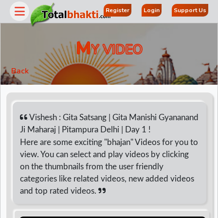
Register
Login
Support Us
M
Y VIDEO
Back
Vishesh : Gita Satsang | Gita Manishi Gyananand
Ji Maharaj | Pitampura Delhi | Day 1 !
Here are some exciting "bhajan" Videos for you to
r
view. You can select and play videos by clicking
on the thumbnails from the user friendly
categories like related videos, new added videos
and top rated videos.