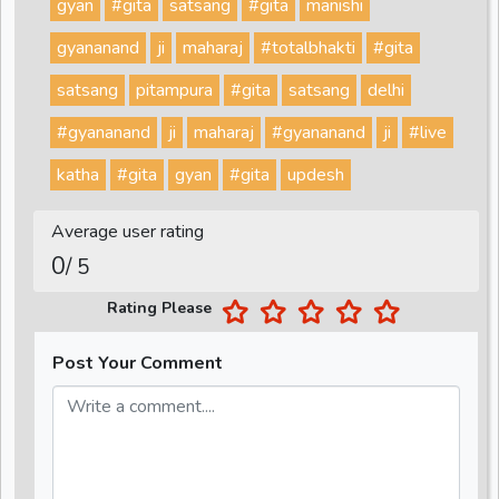
gyan
#gita
satsang
#gita
manishi
gyananand
ji
maharaj
#totalbhakti
#gita
satsang
pitampura
#gita
satsang
delhi
#gyananand
ji
maharaj
#gyananand
ji
#live
katha
#gita
gyan
#gita
updesh
Average user rating
0
/ 5
Rating Please
Post Your Comment