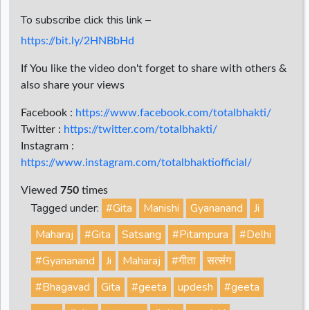
To subscribe click this link –
https://bit.ly/2HNBbHd
If You like the video don't forget to share with others &
also share your views
Facebook :
https://www.facebook.com/totalbhakti/
Twitter :
https://twitter.com/totalbhakti/
Instagram :
https://www.instagram.com/totalbhaktiofficial/
Viewed
750
times
Tagged under:
#Gita
Manishi
Gyananand
Ji
Maharaj
#Gita
Satsang
#Pitampura
#Delhi
#Gyananand
Ji
Maharaj
#गीता
सत्संग
#Bhagavad
Gita
#geeta
updesh
#geeta