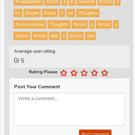
#sadupdesh
#stuti
Ji
ki
Speech
#stuti
Ji
ke
bhajan
#stuti
Ji
ke
Thoughts
#Motivational
Thoughts
#stuti
ji
#stuti
ji
status
#stuti
didi
ji
#stuti
didi
Average user rating
0
/ 5
Rating Please
Post Your Comment
Post comment