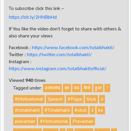
To subscribe click this link –
https://bit.ly/2HNBbHd
If You like the video don't forget to share with others &
also share your views
Facebook :
https://www.facebook.com/totalbhakti/
Twitter :
https://twitter.com/totalbhakti/
Instagram :
https://www.instagram.com/totalbhaktiofficial/
Viewed
940
times
Tagged under:
#जरासंघ
का
वध
कैसे
हुआ
?
#Motivational
Speech
#Pujya
Stuti
Ji
#totalbhakti
#Totalbhakti
#stuti
Ji
ke
pravachan
#Motivational
Pravachan