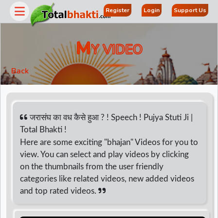
Register
Login
Support Us
M
Y VIDEO
Back
जरासंघ का वध कैसे हुआ ? ! Speech ! Pujya Stuti Ji |
Total Bhakti !
Here are some exciting "bhajan" Videos for you to
r
view. You can select and play videos by clicking
on the thumbnails from the user friendly
categories like related videos, new added videos
and top rated videos.