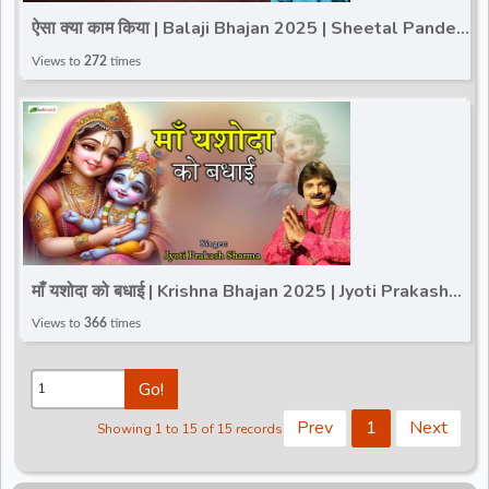
ऐसा क्या काम किया | Balaji Bhajan 2025 | Sheetal Pandey
| Bageshwar Dham Sarkar
Views to
272
times
माँ यशोदा को बधाई | Krishna Bhajan 2025 | Jyoti Prakash
Sharma | Badhai Bhajan
Views to
366
times
Go!
Prev
1
Next
Showing 1 to 15 of 15 records