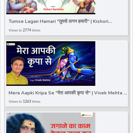
Tumse Lagan Hamari "तुमसे लगन हमारी" | Kishori
Kanishka | Latest Krishna Bhajan 2022
Views to
2774
times
Mera Aapki Kripa Se "मेरा आपकी कृपा से" | Vivek Mehta |
Popular Krishna Bhajan 2022
Views to
1263
times