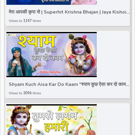
d
मेरा आपकी कृपा से | Superhit Krishna Bhajan | Jaya Kishoiri
Ji | Banke Bihari Bhajan 2025
Views to
1147
times
r
Shyam Kuch Aisa Kar Do Kaam "श्याम कुछ ऐसा कर दो काम"
| Kishori Kanishka | New Krishna Bhajan 2022
Views to
3096
times