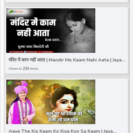
मंदिर में काम नहीं आता | Mandir Me Kaam Nahi Aata | Jaya
Kishori Motivational Speech
Views to
236
times
Aaye The Kis Kaam Ko Kiya Kon Sa Kaam | Jaya