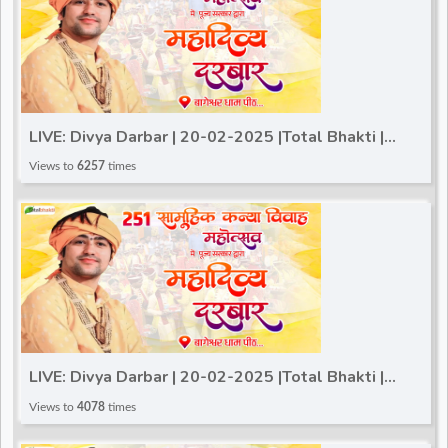
LIVE: Divya Darbar | 20-02-2025 |Total Bhakti |
Bageshwar Dham Sarkar | Gram Gadha, (Chhatarpur)
Views to
6257
times
LIVE: Divya Darbar | 20-02-2025 |Total Bhakti |
Bageshwar Dham Sarkar | Gram Gadha, (Chhatarpur)
Views to
4078
times