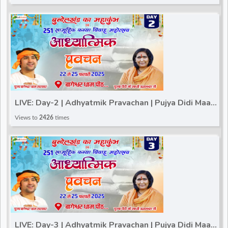
LIVE: Day-2 | Adhyatmik Pravachan | Pujya Didi Maa
Sadhvi Ritambhara Ji | Total Bhakti~Gram Gadha
Views to
2426
times
LIVE: Day-3 | Adhyatmik Pravachan | Pujya Didi Maa