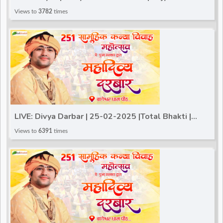
Sadhvi Ritambhara Ji | Total Bhakti~Gram Gadha
Views to
3782
times
LIVE: Divya Darbar | 25-02-2025 |Total Bhakti |
Bageshwar Dham Sarkar | Gram Gadha, (Chhatarpur)
Views to
6391
times