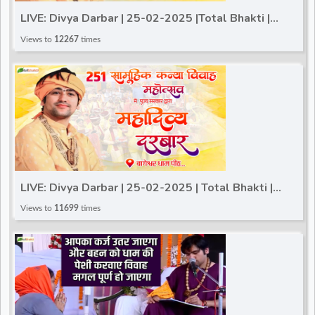
LIVE: Divya Darbar | 25-02-2025 |Total Bhakti |
Bageshwar Dham Sarkar | Gram Gadha, (Chhatarpur)
Views to
12267
times
LIVE: Divya Darbar | 25-02-2025 | Total Bhakti |
Bageshwar Dham Sarkar | Gram Gadha, (Chhatarpur)
Views to
11699
times