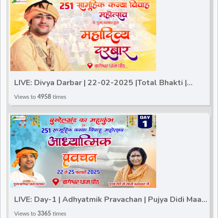
LIVE: Divya Darbar | 22-02-2025 |Total Bhakti |
Bageshwar Dham Sarkar | Gram Gadha, (Chhatarpur)
Views to
4958
times
LIVE: Day-1 | Adhyatmik Pravachan | Pujya Didi Maa
Sadhvi Ritambhara Ji | Total Bhakti~Gram Gadha
Views to
3365
times