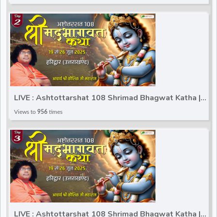
LIVE : Ashtottarshat 108 Shrimad Bhagwat Katha |
Kaushik Ji Maharaj | Haridwar (Uttarakhand) | Day 2
Views to
956
times
LIVE : Ashtottarshat 108 Shrimad Bhagwat Katha |