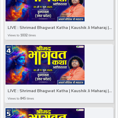
LIVE : Shrimad Bhagwat Katha | Kaushik Ji Maharaj |
Vrindavan (Uttar Pradesh) | Day 3
Views to
1032
times
LIVE : Shrimad Bhagwat Katha | Kaushik Ji Maharaj |
Vrindavan (Uttar Pradesh) | Day 4
Views to
845
times