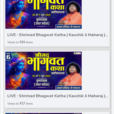
LIVE : Shrimad Bhagwat Katha | Kaushik Ji Maharaj |
Vrindavan (Uttar Pradesh) | Day 5
Views to
924
times
LIVE : Shrimad Bhagwat Katha | Kaushik Ji Maharaj |
Vrindavan (Uttar Pradesh) | Day 6
Views to
917
times