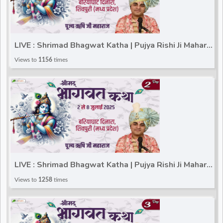
LIVE : Shrimad Bhagwat Katha | Pujya Rishi Ji Maharaj
| Shivpuri (Madhya Pradesh) | Day 1
Views to
1156
times
LIVE : Shrimad Bhagwat Katha | Pujya Rishi Ji Maharaj
| Shivpuri (Madhya Pradesh) | Day 2
Views to
1258
times