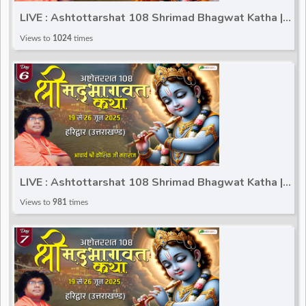
LIVE : Ashtottarshat 108 Shrimad Bhagwat Katha |
Kaushik Ji Maharaj | Haridwar (Uttarakhand) | Day 5
Views to
1024
times
LIVE : Ashtottarshat 108 Shrimad Bhagwat Katha |
Kaushik Ji Maharaj | Haridwar (Uttarakhand) | Day 6
Views to
981
times