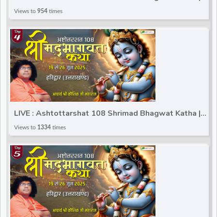
Kaushik Ji Maharaj | Haridwar (Uttarakhand) | Day 3
Views to
954
times
LIVE : Ashtottarshat 108 Shrimad Bhagwat Katha |
Kaushik Ji Maharaj | Haridwar (Uttarakhand) | Day 4
Views to
1334
times