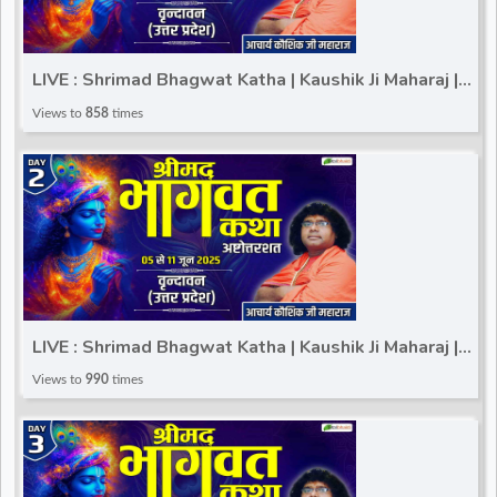
LIVE : Shrimad Bhagwat Katha | Kaushik Ji Maharaj |
Vrindavan (Uttar Pradesh) | Day 1
Views to
858
times
LIVE : Shrimad Bhagwat Katha | Kaushik Ji Maharaj |
Vrindavan (Uttar Pradesh) | Day 2
Views to
990
times