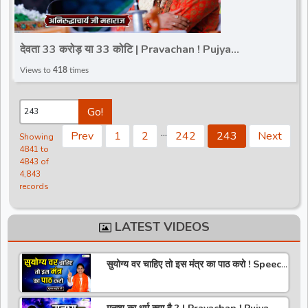
देवता 33 करोड़ या 33 कोटि | Pravachan ! Pujya
Aniruddhacharya Ji Maharaj
Views to
418
times
Go!
.
.
.
Prev
1
2
242
243
Next
Showing
4841 to
4843 of
4,843
records
LATEST VIDEOS
सुयोग्य वर चाहिए तो इस मंत्र का पाठ करो ! Speech
! Pujya Stuti Ji