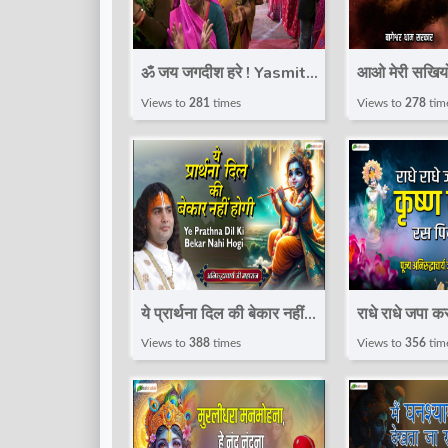
ॐ जय जगदीश हरे ! Yasmit
आओ मेरी सखियों म
Kashyap ! Shri Vishnu
Bageshwar
Views to
281
times
Views to
278
tim
Aarti ! Lord Vishnu |
Sarkar | Sh
@TotalBhaktiVideo
2023
ये प्रार्थना दिल की बेकार नहीं
राधे राधे जपा क
होगी | Krishna Bhajan |
पिया करो | Sh
Views to
388
times
Views to
356
tim
Aniruddhacharya Ji
Bhajan 2024
Maharaj~Shyam Bhajan
Aniruddhach
2025
Maharaj