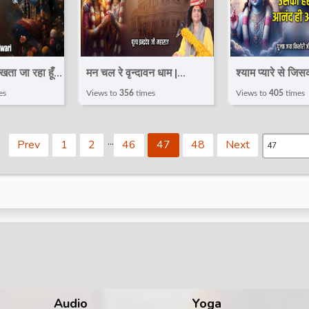
ेखता जा रहा हूँ |
मन चल रे वृन्दावन धाम |
श्याम प्यारे से जिस
i | latest
Krishna Bhajan |
उसको हर घड़ी आनं
es
Views to
356
times
Views to
405
times
jan | Hare
Indradev Ji Maharaj |
| Jaya Kishori J
Shyam Bhajan 2025
Bhajan~Total
.
.
.
Prev
1
2
46
47
48
Next
Audio
Yoga