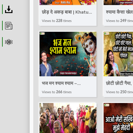
Download
छोड़ दे अकड़ बाबा | Khatu
श्यामा कैसा खेल
Shyam Bhajan | REKHA
SHYAM BHA
Views to
228
times
Views to
249
tim
Article
RAO
VAISHNAVI
|@TotalBhaktiVideo
|@TotalBha
Astrolager
भज मन श्याम श्याम ~
छोटी छोटी गैया, 
Parveen Mudgal !! Shri
छोटो सो मेरो मद
Views to
266
times
Views to
250
tim
Krishna Bhajan ||
Shyama Dash
@TotalBhaktiVideo
Bhajan 202