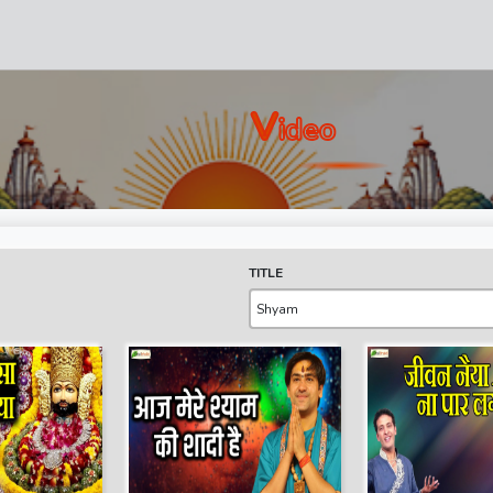
V
Ideo
TITLE