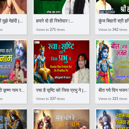
ुझे मेहंदी |
हमारे दो ही रिश्तेदार !
कुंज बिहारी श्री ह
 Dham
Bageshwar Dham
आकाश सहारे ! K
es
Views to
271
times
Views to
342
times
yam Bhajan
Sarkar ! Radha Rani
Bhajan 2023 !
Bhajan 2023
@TotalBhakti
रो कृष्ण नाम रस
रचा है सृष्टि को जिस प्रभु ने |
बीत गये दिन भजन ब
ri Krishna
Shri Krishna Bhajan |
Krishna Bhaja
es
Views to
337
times
Views to
321
times
 | Shri
Aniruddhacharya Ji
Anandmurti G
arya Ji
Maharaj~Shyam Bhajan
Shyam Bhajan
2025