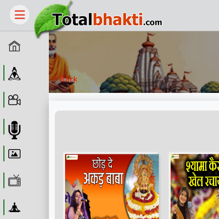
Home
Guru
Back
Video
Audio
Wallpaper
WebTv
Yoga