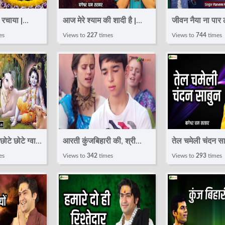
 रचाया |
आज मेरे श्याम की शादी है |
जीवन नैया ना पार
JAN |
Bageshwar Dham
Naiya Na Paar
es
Views to
227
times
Views to
744
times
Sarkar | Krishna Bhajan
Parveen Mud
ktiVideo
2023 ! Shri Shyam
Krishna Bhaja
Bhajan
Radhe
छोटे छोटे ग्वाल,
आरती कुंजबिहारी की, श्री
तेल चमेली चंदन साब
न गोपाल !
गिरिधर कृष्ण मुरारी की !
कोई ना परमानेंट !
es
Views to
342
times
Views to
293
times
i || Krishna
Kaustubh Pare || Krishna
Bageshwar D
3
Aarti
Sarkar ! Krish