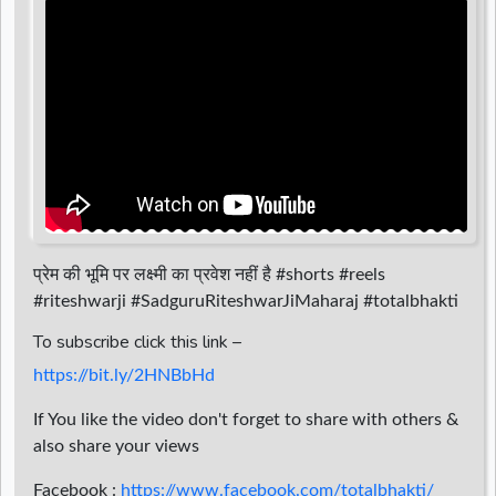
d
r
प्रेम की भूमि पर लक्ष्मी का प्रवेश नहीं है #shorts #reels
#riteshwarji #SadguruRiteshwarJiMaharaj #totalbhakti
To subscribe click this link –
https://bit.ly/2HNBbHd
If You like the video don't forget to share with others &
also share your views
Facebook :
https://www.facebook.com/totalbhakti/