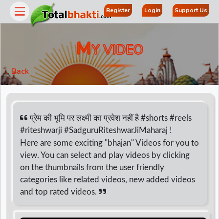
Register
Login
Support Us
M
Y VIDEO
Back
प्रेम की भूमि पर लक्ष्मी का प्रवेश नहीं है #shorts #reels
#riteshwarji #SadguruRiteshwarJiMaharaj !
Here are some exciting "bhajan" Videos for you to
r
view. You can select and play videos by clicking
on the thumbnails from the user friendly
categories like related videos, new added videos
and top rated videos.