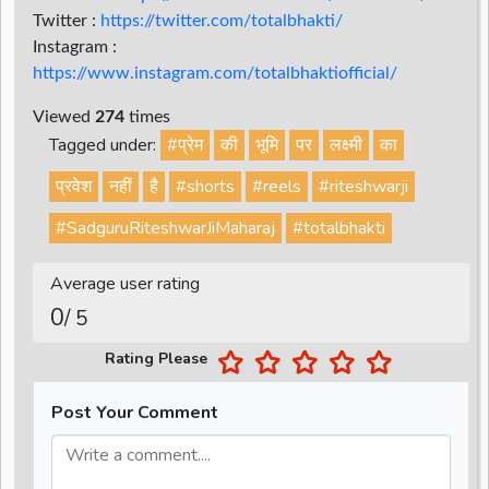
Twitter :
https://twitter.com/totalbhakti/
Instagram :
https://www.instagram.com/totalbhaktiofficial/
Viewed
274
times
Tagged under:
#प्रेम
की
भूमि
पर
लक्ष्मी
का
प्रवेश
नहीं
है
#shorts
#reels
#riteshwarji
#SadguruRiteshwarJiMaharaj
#totalbhakti
Average user rating
0
/ 5
Rating Please
Post Your Comment