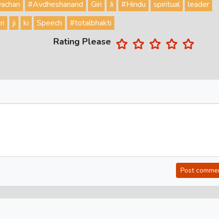
vachan
#Avdheshanand
Giri
Ji
#Hindu
spiritual
leader
ri
ji
ki
Speech
#totalbhakti
Rating Please
Post comme