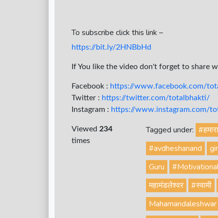
To subscribe click this link –
https://bit.ly/2HNBbHd
If You like the video don't forget to share 
Facebook :
https://www.facebook.com/tota
Twitter :
https://twitter.com/totalbhakti/
Instagram :
https://www.instagram.com/tota
Tagged under:
#हमार
Viewed
234
times
#avdheshanand
gir
Guru
#Motivationa
महामंडलेश्वर
#स्वामी
Mahamandaleshwar