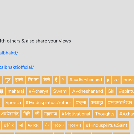
with others & also share your views
lbhakti/
lbhaktiofficial/
ा
गुरु
हमसे
निभता
कैसे
है
?
#avdheshanand
ji
ke
prav
iji
maharaj
#Acharya
Swami
Avdheshanand
Giri
#spirit
l
Speech
#HinduspiritualAuthor
#जूना
अखाड़ा
#महामंडलेश्वर
अवधेशानंद
गिरि
जी
महाराज
#Motivational
Thoughts
#Acha
#गिरि
जी
महाराज
के
प्रेरक
प्रवचन
#HinduspiritualSaint