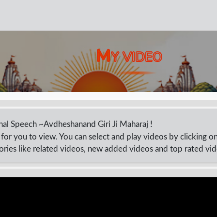
M
Y VIDEO
ational Speech ~Avdheshanand Giri Ji Maharaj !
for you to view. You can select and play videos by clicking o
ories like related videos, new added videos and top rated vi