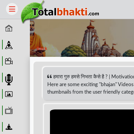
Home
Guru
Back
Video
हमारा गुरु हमसे निभता कैसे है ? | Motiv
Audio
Here are some exciting "bhajan" Videos 
thumbnails from the user friendly categ
Wallpaper
WebTv
Yoga