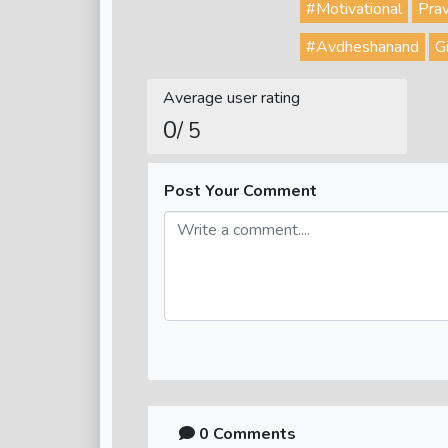
#Motivational
Pra
#Avdheshanand
Gi
Average user rating
0
/ 5
Post Your Comment
0 Comments