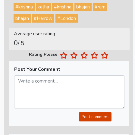
#krishna
katha
#krishna
bhajan
#ram
bhajan
#Harrow
#London
Average user rating
0
/ 5
Rating Please
Post Your Comment
Post comment