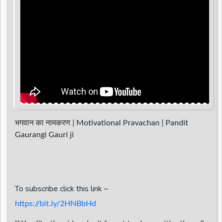
d
r
भगवान का नामकरण | Motivational Pravachan | Pandit
Gaurangi Gauri ji
To subscribe click this link –
https://bit.ly/2HNBbHd