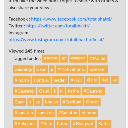
If You like the video don't forget to share with others &
also share your views
Facebook :
https://www.facebook.com/totalbhakti/
Twitter :
https://twitter.com/totalbhakti/
Instagram :
https://www.instagram.com/totalbhaktiofficial/
Viewed
245
times
Tagged under:
#भगवान
का
नामकरण
#Pandit
Gaurangi
Gauri
ji
#Motivational
Speaker
#Indian
spiritual
leader
#पंडित
गौरांगी
गौरी
जी
#Gaurangi
Gauri
ji
ki
katha
#Gaurangi
Gauri
ji
ke
bhajan
#Spiritual
Orator
#sanatan
sanskriti
#Sanatan
dharma
#Religious
#Ram
Katha
#Bhagwat
Katha