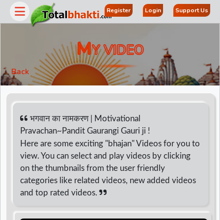
Register
Login
Support Us
M
Y VIDEO
Back
भगवान का नामकरण | Motivational
Pravachan~Pandit Gaurangi Gauri ji !
Here are some exciting "bhajan" Videos for you to
r
view. You can select and play videos by clicking
on the thumbnails from the user friendly
categories like related videos, new added videos
and top rated videos.