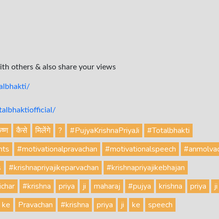
with others & also share your views
lbhakti/
lbhaktiofficial/
ृष्ण
कैसे
मिलेंगे
?
#PujyaKrishnaPriyaJi
#Totalbhakti
hts
#motivationalpravachan
#motivationalspeech
#anmolva
s
#krishnapriyajikeparvachan
#krishnapriyajikebhajan
ichar
#krishna
priya
ji
maharaj
#pujya
krishna
priya
ji
ke
Pravachan
#krishna
priya
ji
ke
speech