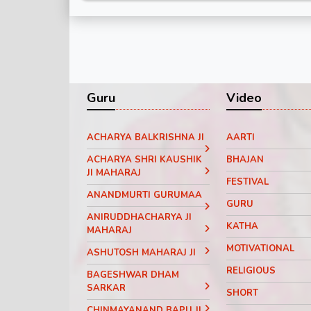
Guru
Video
ACHARYA BALKRISHNA JI
AARTI
ACHARYA SHRI KAUSHIK
BHAJAN
JI MAHARAJ
FESTIVAL
ANANDMURTI GURUMAA
GURU
ANIRUDDHACHARYA JI
KATHA
MAHARAJ
MOTIVATIONAL
ASHUTOSH MAHARAJ JI
RELIGIOUS
BAGESHWAR DHAM
SARKAR
SHORT
CHINMAYANAND BAPU JI