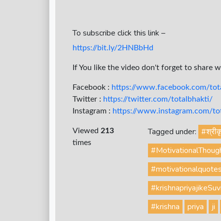
To subscribe click this link –
https://bit.ly/2HNBbHd
If You like the video don't forget to share 
Facebook :
https://www.facebook.com/tota
Twitter :
https://twitter.com/totalbhakti/
Instagram :
https://www.instagram.com/tota
Tagged under:
#श्रीक
Viewed
213
times
#MotivationalThoug
#motivationalquote
#krishnapriyajikeSuv
#krishna
priya
ji