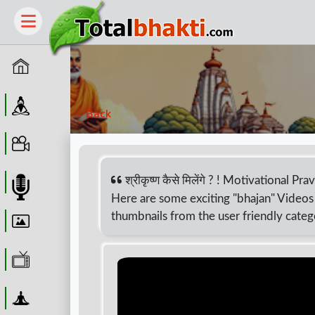
Home
Guru
Back
Video
श्रीकृष्ण कैसे मिलेंगे ? ! Motivational Pr
Audio
Here are some exciting "bhajan" Videos 
thumbnails from the user friendly categ
Wallpaper
WebTv
Yoga