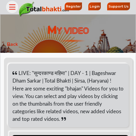
Register
Login
Support Us
M
Y VIDEO
Back
LIVE: "सुन्दरकाण्ड महिमा" | DAY - 1 | Bageshwar
Dham Sarkar | Total Bhakti | Sirsa, (Haryana) !
Here are some exciting "bhajan" Videos for you to
r
view. You can select and play videos by clicking
on the thumbnails from the user friendly
categories like related videos, new added videos
and top rated videos.