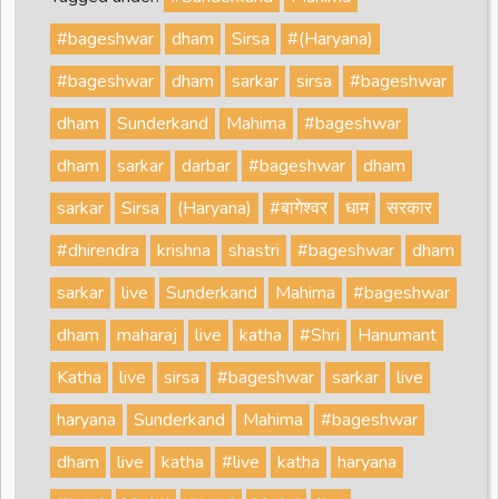
#bageshwar
dham
Sirsa
#(Haryana)
#bageshwar
dham
sarkar
sirsa
#bageshwar
dham
Sunderkand
Mahima
#bageshwar
dham
sarkar
darbar
#bageshwar
dham
sarkar
Sirsa
(Haryana)
#बागेश्वर
धाम
सरकार
#dhirendra
krishna
shastri
#bageshwar
dham
sarkar
live
Sunderkand
Mahima
#bageshwar
dham
maharaj
live
katha
#Shri
Hanumant
Katha
live
sirsa
#bageshwar
sarkar
live
haryana
Sunderkand
Mahima
#bageshwar
dham
live
katha
#live
katha
haryana