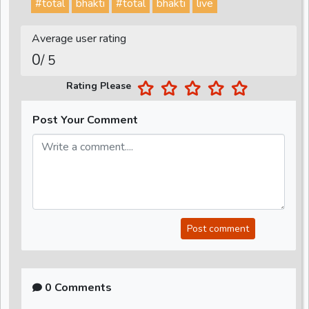
#total
bhakti
#total
bhakti
live
Average user rating
0
/ 5
Rating Please
Post Your Comment
Post comment
0 Comments