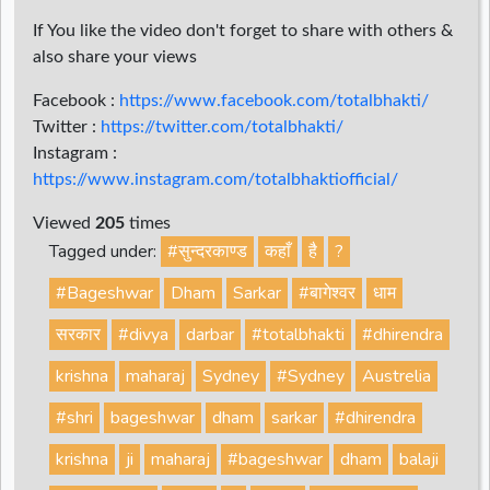
If You like the video don't forget to share with others &
also share your views
Facebook :
https://www.facebook.com/totalbhakti/
Twitter :
https://twitter.com/totalbhakti/
Instagram :
https://www.instagram.com/totalbhaktiofficial/
Viewed
205
times
Tagged under:
#सुन्दरकाण्ड
कहाँ
है
?
#Bageshwar
Dham
Sarkar
#बागेश्वर
धाम
सरकार
#divya
darbar
#totalbhakti
#dhirendra
krishna
maharaj
Sydney
#Sydney
Austrelia
#shri
bageshwar
dham
sarkar
#dhirendra
krishna
ji
maharaj
#bageshwar
dham
balaji