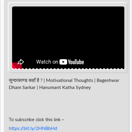
d
r
सुन्दरकाण्ड कहाँ है ? | Motivational Thoughts | Bageshwar
Dham Sarkar | Hanumant Katha Sydney
To subscribe click this link –
https://bit.ly/2HNBbHd