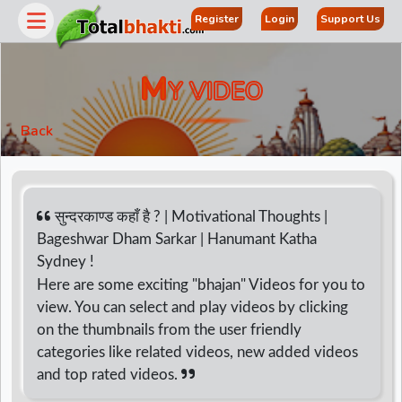
Register
Login
Support Us
M
Y VIDEO
Back
सुन्दरकाण्ड कहाँ है ? | Motivational Thoughts |
Bageshwar Dham Sarkar | Hanumant Katha
Sydney !
r
Here are some exciting "bhajan" Videos for you to
view. You can select and play videos by clicking
on the thumbnails from the user friendly
categories like related videos, new added videos
and top rated videos.