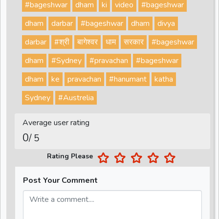
#bageshwar
dham
ki
video
#bageshwar
dham
darbar
#bageshwar
dham
divya
darbar
#श्री
बागेश्वर
धाम
सरकार
#bageshwar
dham
#Sydney
#pravachan
#bageshwar
dham
ke
pravachan
#hanumant
katha
Sydney
#Austrelia
Average user rating
0
/ 5
Rating Please
Post Your Comment