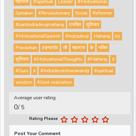
महाराज
#Spiritual
Leader
#Motivational
Speaker
#Revolutionary
Social
Reformer
#santindradevjimaharaj
#भक्ति
सुविचार
#MotivationalSpeech
#Indradevji
Maharaj
ke
Pravachan
#इन्द्रदेव
जी
महाराज
के
भक्ति
सुविचार
#MotivationalThoughts
#Maharaj
Ji
#Guru
Ji
#Indradeveshwranandji
#spiritual
wisdom
#God-realization
Average user rating
0
/ 5
Rating Please
Post Your Comment