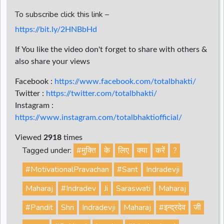
To subscribe click this link –
https://bit.ly/2HNBbHd
If You like the video don't forget to share with others &
also share your views
Facebook :
https://www.facebook.com/totalbhakti/
Twitter :
https://twitter.com/totalbhakti/
Instagram :
https://www.instagram.com/totalbhaktiofficial/
Viewed
2918
times
Tagged under:
#मुक्ति
के
लिए
क्या
करें
?
#MotivationalPravachan
#Sant
Indradevji
Maharaj
#Indradev
Ji
Saraswati
Maharaj
#Pandit
Shri
Indradevji
Maharaj
#इन्द्रदेव
जी