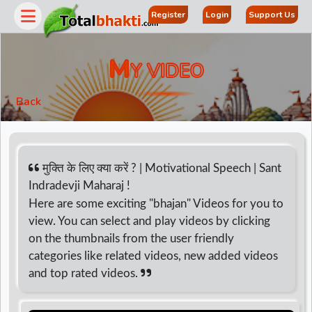
Register
Login
Support Us
M
Y VIDEO
Back
मुक्ति के लिए क्या करें ? | Motivational Speech | Sant
Indradevji Maharaj !
Here are some exciting "bhajan" Videos for you to
r
view. You can select and play videos by clicking
on the thumbnails from the user friendly
categories like related videos, new added videos
and top rated videos.