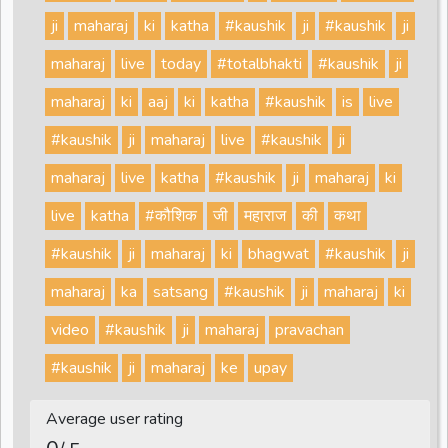
ji
maharaj
ki
katha
#kaushik
ji
#kaushik
ji
maharaj
live
today
#totalbhakti
#kaushik
ji
maharaj
ki
aaj
ki
katha
#kaushik
is
live
#kaushik
ji
maharaj
live
#kaushik
ji
maharaj
live
katha
#kaushik
ji
maharaj
ki
live
katha
#कौशिक
जी
महाराज
की
कथा
#kaushik
ji
maharaj
ki
bhagwat
#kaushik
ji
maharaj
ka
satsang
#kaushik
ji
maharaj
ki
video
#kaushik
ji
maharaj
pravachan
#kaushik
ji
maharaj
ke
upay
Average user rating