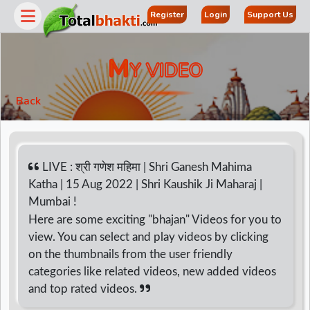
Register
Login
Support Us
M
Y VIDEO
Back
LIVE : श्री गणेश महिमा | Shri Ganesh Mahima
Katha | 15 Aug 2022 | Shri Kaushik Ji Maharaj |
Mumbai !
r
Here are some exciting "bhajan" Videos for you to
view. You can select and play videos by clicking
on the thumbnails from the user friendly
categories like related videos, new added videos
and top rated videos.