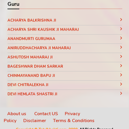
Guru
ACHARYA BALKRISHNA JI
ACHARYA SHRI KAUSHIK JI MAHARAJ
ANANDMURTI GURUMAA
ANIRUDDHACHARYA JI MAHARAJ
ASHUTOSH MAHARAJ JI
BAGESHWAR DHAM SARKAR
CHINMAYANAND BAPU JI
DEVI CHITRALEKHA JI
DEVI HEMLATA SHASTRI JI
DEVI KRISHNA PRIYA JI
DEVKINANDANJI MAHARAJ
About us
Contact US
Privacy
Policy
Disclaimer
Terms & Conditions
DIDI MAA SADHVI RITAMBHARA JI