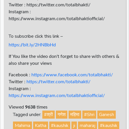
Twitter : https://twitter.com/totalbhakti/
Instagram :
https://www.instagram.com/totalbhaktiofficial/
To subscribe click this link –
https://bit.ly/2HNBbHd
If You like the video don't forget to share with others &
also share your views
Facebook :
https://www.facebook.com/totalbhakti/
Twitter :
https://twitter.com/totalbhakti/
Instagram :
https://www.instagram.com/totalbhaktiofficial/
Viewed
9638
times
Tagged under:
#श्री
गणेश
महिमा
#Shri
Ganesh
Mahima
Katha
#kaushik
ji
maharaj
#kaushik