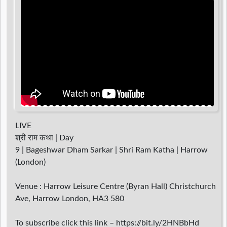
d
r
LIVE
श्री राम कथा | Day
9 | Bageshwar Dham Sarkar | Shri Ram Katha | Harrow
(London)
Venue : Harrow Leisure Centre (Byran Hall) Christchurch
Ave, Harrow London, HA3 580
To subscribe click this link – https://bit.ly/2HNBbHd