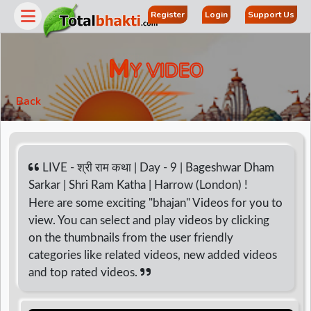
Register
Login
Support Us
M
Y VIDEO
Back
LIVE - श्री राम कथा | Day - 9 | Bageshwar Dham
Sarkar | Shri Ram Katha | Harrow (London) !
Here are some exciting "bhajan" Videos for you to
r
view. You can select and play videos by clicking
on the thumbnails from the user friendly
categories like related videos, new added videos
and top rated videos.