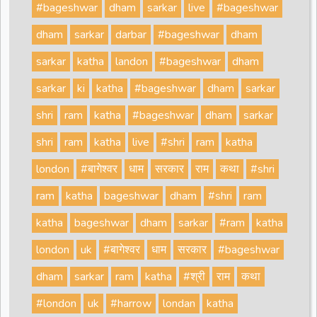
#bageshwar
dham
sarkar
live
#bageshwar
dham
sarkar
darbar
#bageshwar
dham
sarkar
katha
landon
#bageshwar
dham
sarkar
ki
katha
#bageshwar
dham
sarkar
shri
ram
katha
#bageshwar
dham
sarkar
shri
ram
katha
live
#shri
ram
katha
london
#बागेश्वर
धाम
सरकार
राम
कथा
#shri
ram
katha
bageshwar
dham
#shri
ram
katha
bageshwar
dham
sarkar
#ram
katha
london
uk
#बागेश्वर
धाम
सरकार
#bageshwar
dham
sarkar
ram
katha
#श्री
राम
कथा
#london
uk
#harrow
londan
katha