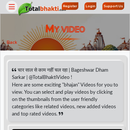
Register
Login
Support Us
M
Y VIDEO
Back
चार साल से काम नहीं चल रहा | Bageshwar Dham
Sarkar | @TotalBhaktiVideo !
Here are some exciting "bhajan" Videos for you to
r
view. You can select and play videos by clicking
on the thumbnails from the user friendly
categories like related videos, new added videos
and top rated videos.