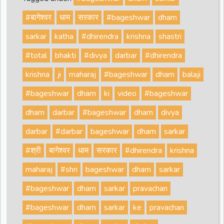
#बागेश्वर
धाम
सरकार
#bageshwar
dham
sarkar
katha
#dhirendra
krishna
shastri
#total
bhakti
#divya
darbar
#dhirendra
krishna
ji
maharaj
#bageshwar
dham
balaji
#bageshwar
dham
ki
video
#bageshwar
dham
darbar
#bageshwar
dham
divya
darbar
#darbar
bageshwar
dham
sarkar
#श्री
बागेश्वर
धाम
सरकार
#dhirendra
krishna
maharaj
#shri
bageshwar
dham
sarkar
#bageshwar
dham
sarkar
pravachan
#bageshwar
dham
sarkar
ke
pravachan