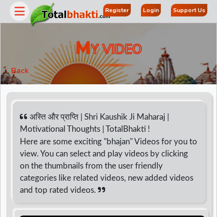
Register
Login
Support Us
M
Y VIDEO
Back
अस्ति और प्राप्ति | Shri Kaushik Ji Maharaj |
Motivational Thoughts | TotalBhakti !
Here are some exciting "bhajan" Videos for you to
r
view. You can select and play videos by clicking
on the thumbnails from the user friendly
categories like related videos, new added videos
and top rated videos.