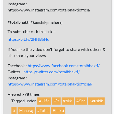
Instagram :
https://www.instagram.com/totalbhaktiofficia
#totalbhakti #kaushikjimaharaj
To subscribe click this link –
https://bit.ly/2HNBbHd
If You like the video don't forget to share with others &
also share your views
Facebook :
https://www.facebook.com/totalbhakti/
Twitter :
https://twitter.com/totalbhakti/
Instagram :
https://www.instagram.com/totalbhaktiofficial/
Viewed
778
times
Tagged under:
#अस्ति
और
प्राप्ति
#Shri
Kaushik
Ji
Maharaj
#Total
Bhakti