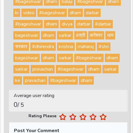
#bageshwar
dham
balaji
#bageshwar
dham
ki
video
#bageshwar
dham
darbar
#bageshwar
dham
divya
darbar
#darbar
bageshwar
dham
sarkar
#श्री
बागेश्वर
धाम
सरकार
#dhirendra
krishna
maharaj
#shri
bageshwar
dham
sarkar
#bageshwar
dham
sarkar
pravachan
#bageshwar
dham
sarkar
ke
pravachan
#bageshwar
dham
Average user rating
0
/ 5
Rating Please
Post Your Comment