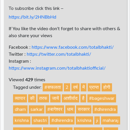
To subscribe click this link –
https://bit.ly/2HNBbHd
If You like the video don't forget to share with others &
also share your views
Facebook :
https://www.facebook.com/totalbhakti/
Twitter :
https://twitter.com/totalbhakti/
Instagram :
https://www.instagram.com/totalbhaktiofficial/
Viewed
429
times
Tagged under:
#सफलता
2
वर्ष
में
प्राप्त
होगी
व्यापार
की
तरफ
जायें
आशीर्वाद
है
#bageshwar
dham
sarkar
#बागेश्वर
धाम
सरकार
#dhirendra
krishna
shastri
#dhirendra
krishna
ji
maharaj