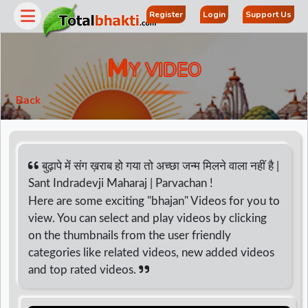
Register
Login
Support Us
M
Y VIDEO
Back
बुढ़ापे में संग ख़राब हो गया तो अच्छा जन्म मिलने वाला नहीं है |
Sant Indradevji Maharaj | Parvachan !
Here are some exciting "bhajan" Videos for you to
r
view. You can select and play videos by clicking
on the thumbnails from the user friendly
categories like related videos, new added videos
and top rated videos.