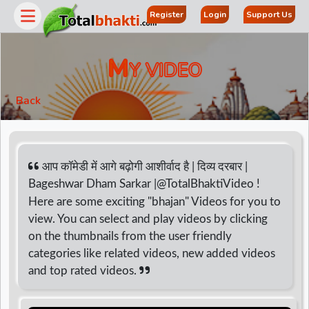
Register
Login
Support Us
M
Y VIDEO
Back
आप कॉमेडी में आगे बढ़ोगी आशीर्वाद है | दिव्य दरबार |
Bageshwar Dham Sarkar |@TotalBhaktiVideo !
Here are some exciting "bhajan" Videos for you to
r
view. You can select and play videos by clicking
on the thumbnails from the user friendly
categories like related videos, new added videos
and top rated videos.