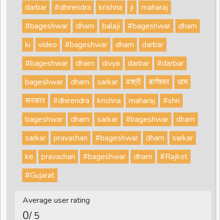
darbar
#dhirendra
krishna
ji
maharaj
#bageshwar
dham
balaji
#bageshwar
dham
ki
video
#bageshwar
dham
darbar
#bageshwar
dham
divya
darbar
#darbar
bageshwar
dham
sarkar
#श्री
बागेश्वर
धाम
सरकार
#dhirendra
krishna
maharaj
#shri
bageshwar
dham
sarkar
#bageshwar
dham
sarkar
pravachan
#bageshwar
dham
sarkar
ke
pravachan
#bageshwar
dham
#Rajkot
#Gujarat
Average user rating
0
/ 5