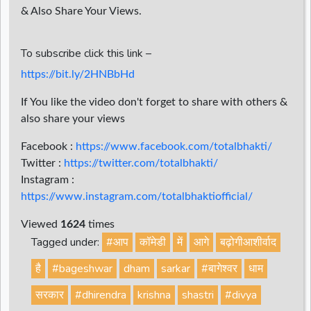
& Also Share Your Views.
To subscribe click this link –
https://bit.ly/2HNBbHd
If You like the video don't forget to share with others &
also share your views
Facebook :
https://www.facebook.com/totalbhakti/
Twitter :
https://twitter.com/totalbhakti/
Instagram :
https://www.instagram.com/totalbhaktiofficial/
Viewed
1624
times
Tagged under:
#आप
कॉमेडी
में
आगे
बढ़ोगीआशीर्वाद
है
#bageshwar
dham
sarkar
#बागेश्वर
धाम
सरकार
#dhirendra
krishna
shastri
#divya