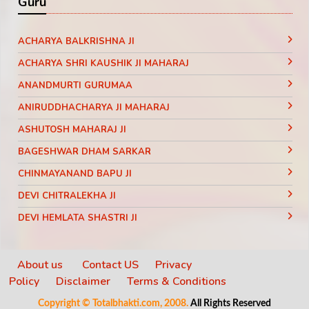
Guru
ACHARYA BALKRISHNA JI
ACHARYA SHRI KAUSHIK JI MAHARAJ
ANANDMURTI GURUMAA
ANIRUDDHACHARYA JI MAHARAJ
ASHUTOSH MAHARAJ JI
BAGESHWAR DHAM SARKAR
CHINMAYANAND BAPU JI
DEVI CHITRALEKHA JI
DEVI HEMLATA SHASTRI JI
DEVI KRISHNA PRIYA JI
DEVKINANDANJI MAHARAJ
About us
Contact US
Privacy
Policy
Disclaimer
Terms & Conditions
DIDI MAA SADHVI RITAMBHARA JI
Copyright © Totalbhakti.com, 2008.
All Rights Reserved
INDRADEV SARASWATI JI MAHARAJ