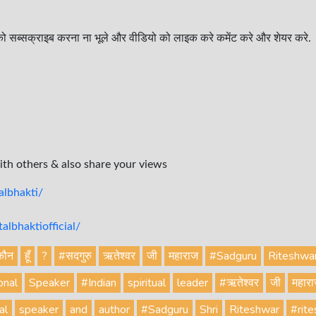
ो सब्सक्राइब करना ना भूले और वीडियो को लाइक करे कमेंट करे और शेयर करे.
with others & also share your views
lbhakti/
lbhaktiofficial/
कौन
हूँ
?
#सदगुरु
ऋतेश्वर
जी
महाराज
#Sadguru
Riteshwa
onal
Speaker
#Indian
spiritual
leader
#ऋतेश्वर
जी
महार
al
speaker
and
author
#Sadguru
Shri
Riteshwar
#rit