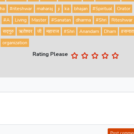
tha
#riteshwar
maharaj
ji
ka
bhajan
#Spiritual
Orator
#A
Living
Master
#Sanatan
dharma
#Shri
Riteshwar
सद्गुरु
ऋतेश्वर
जी
महाराज
#Shri
Anandam
Dham
#सनात
organization
Rating Please
Post comme