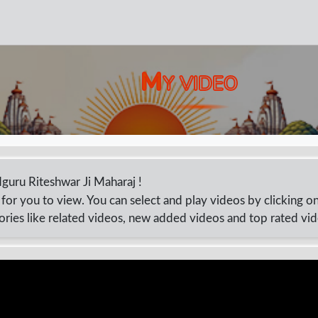
M
Y VIDEO
Sadguru Riteshwar Ji Maharaj !
for you to view. You can select and play videos by clicking o
ories like related videos, new added videos and top rated vi