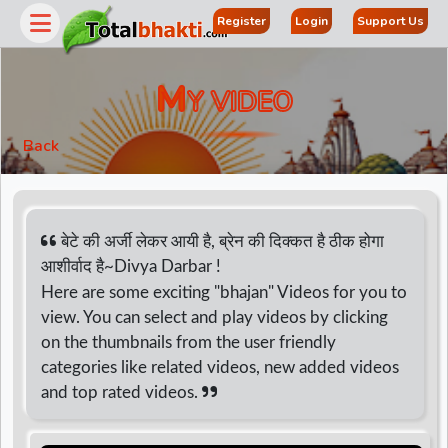
Register
Login
Support Us
M
Y VIDEO
Back
बेटे की अर्जी लेकर आयी है, ब्रेन की दिक्कत है ठीक होगा
आशीर्वाद है~Divya Darbar !
Here are some exciting "bhajan" Videos for you to
r
view. You can select and play videos by clicking
on the thumbnails from the user friendly
categories like related videos, new added videos
and top rated videos.