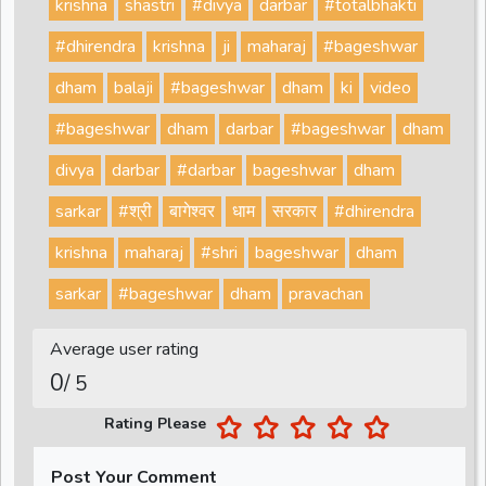
krishna
shastri
#divya
darbar
#totalbhakti
#dhirendra
krishna
ji
maharaj
#bageshwar
dham
balaji
#bageshwar
dham
ki
video
#bageshwar
dham
darbar
#bageshwar
dham
divya
darbar
#darbar
bageshwar
dham
sarkar
#श्री
बागेश्वर
धाम
सरकार
#dhirendra
krishna
maharaj
#shri
bageshwar
dham
sarkar
#bageshwar
dham
pravachan
Average user rating
0
/ 5
Rating Please
Post Your Comment