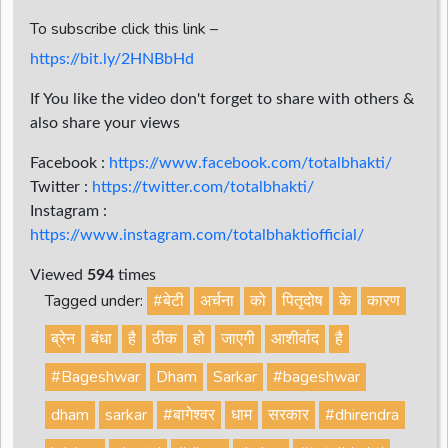
To subscribe click this link –
https://bit.ly/2HNBbHd
If You like the video don't forget to share with others &
also share your views
Facebook :
https://www.facebook.com/totalbhakti/
Twitter :
https://twitter.com/totalbhakti/
Instagram :
https://www.instagram.com/totalbhaktiofficial/
Viewed
594
times
Tagged under:
#बेटी
अर्चना
को
पितृदोष
के
कारण
ब्रेन
बंधा
है
ठीक
हो
जाएगी
आशीर्वाद
है
#Bageshwar
Dham
Sarkar
#bageshwar
dham
sarkar
#बागेश्वर
धाम
सरकार
#dhirendra