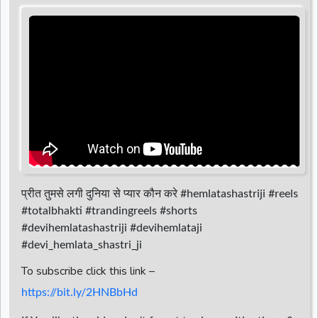
d
r
प्रीत तुमसे लगी दुनिया से प्यार कौन करे #hemlatashastriji #reels
#totalbhakti #trandingreels #shorts
#devihemlatashastriji #devihemlataji
#devi_hemlata_shastri_ji
To subscribe click this link –
https://bit.ly/2HNBbHd