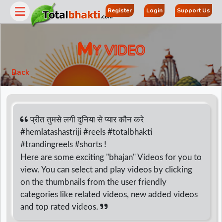
Register
Login
Support Us
M
Y VIDEO
Back
प्रीत तुमसे लगी दुनिया से प्यार कौन करे
#hemlatashastriji #reels #totalbhakti
#trandingreels #shorts !
r
Here are some exciting "bhajan" Videos for you to
view. You can select and play videos by clicking
on the thumbnails from the user friendly
categories like related videos, new added videos
and top rated videos.