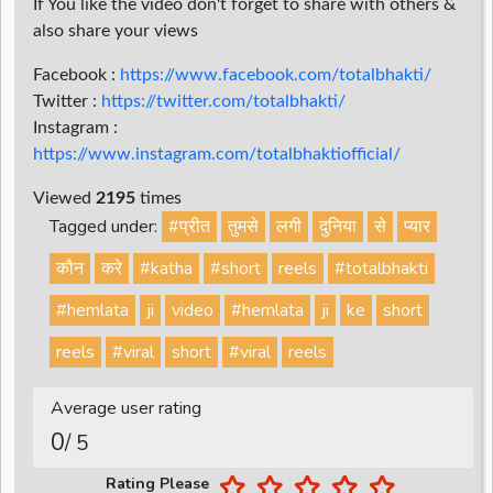
If You like the video don't forget to share with others &
also share your views
Facebook :
https://www.facebook.com/totalbhakti/
Twitter :
https://twitter.com/totalbhakti/
Instagram :
https://www.instagram.com/totalbhaktiofficial/
Viewed
2195
times
Tagged under:
#प्रीत
तुमसे
लगी
दुनिया
से
प्यार
कौन
करे
#katha
#short
reels
#totalbhakti
#hemlata
ji
video
#hemlata
ji
ke
short
reels
#viral
short
#viral
reels
Average user rating
0
/ 5
Rating Please