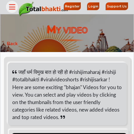
Register
Login
Support Us
M
Y VIDEO
Back
जहाँ धर्म विमुख बात हो रही हो #rishijimaharaj #rishiji
#totalbhakti #viralvideoshorts #rishijisarkar !
Here are some exciting "bhajan" Videos for you to
r
view. You can select and play videos by clicking
on the thumbnails from the user friendly
categories like related videos, new added videos
and top rated videos.