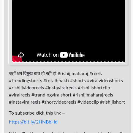
d
r
जहाँ धर्म विमुख बात हो रही हो #rishijimaharaj #reels
#trendingshorts #totalbhakti #shorts #viralvideoshorts
#rishijivideoreels #instaviralreels #rishijishortclip
#viralreels #trandingviralshort #rishijimaharajreels
#instaviralreels #shortvideoreels #videoclip #rishijishort
To subscribe click this link –
https://bit.ly/2HNBbHd