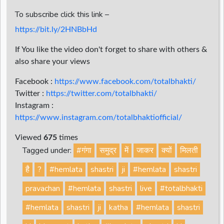
To subscribe click this link –
https://bit.ly/2HNBbHd
If You like the video don't forget to share with others &
also share your views
Facebook :
https://www.facebook.com/totalbhakti/
Twitter :
https://twitter.com/totalbhakti/
Instagram :
https://www.instagram.com/totalbhaktiofficial/
Viewed
675
times
Tagged under:
#गंगा
समुद्र
में
जाकर
क्यों
मिलती
है
?
#hemlata
shastri
ji
#hemlata
shastri
pravachan
#hemlata
shastri
live
#totalbhakti
#hemlata
shastri
ji
katha
#hemlata
shastri