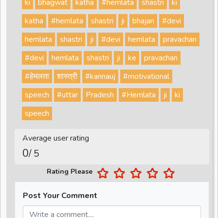
ki
bhagwat
katha
#hemlata
shastri
ki
katha
#hemlata
shastri
ji
bhajan
#devi
hemlata
shastri
ji
#devi
hemlata
pravachan
#devi
hemlata
shastri
ji
ke
pravachan
#हेमलता
शास्त्री
#kannauj
#motivational
speech
#uttar
Pradesh
#Hemlata
ji
ki
speech
Average user rating
0
/ 5
Rating Please
Post Your Comment