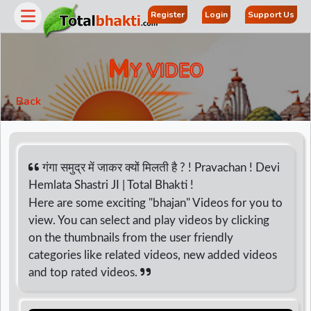
Register
Login
Support Us
M
Y VIDEO
Back
गंगा समुद्र में जाकर क्यों मिलती है ? ! Pravachan ! Devi
Hemlata Shastri JI | Total Bhakti !
Here are some exciting "bhajan" Videos for you to
r
view. You can select and play videos by clicking
on the thumbnails from the user friendly
categories like related videos, new added videos
and top rated videos.