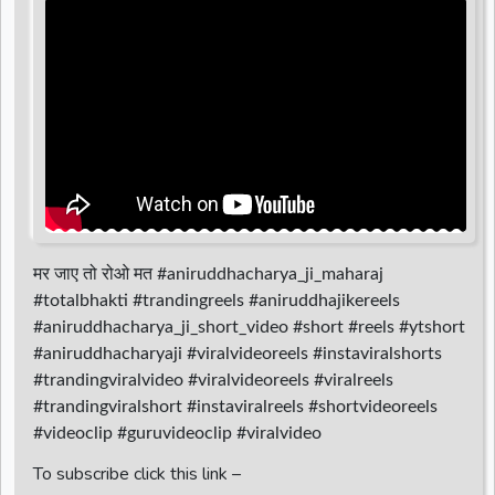
d
r
मर जाए तो रोओ मत #aniruddhacharya_ji_maharaj
#totalbhakti #trandingreels #aniruddhajikereels
#aniruddhacharya_ji_short_video #short #reels #ytshort
#aniruddhacharyaji #viralvideoreels #instaviralshorts
#trandingviralvideo #viralvideoreels #viralreels
#trandingviralshort #instaviralreels #shortvideoreels
#videoclip #guruvideoclip #viralvideo
To subscribe click this link –