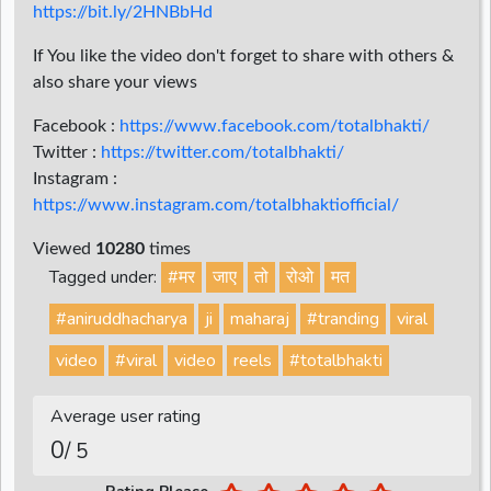
https://bit.ly/2HNBbHd
If You like the video don't forget to share with others &
also share your views
Facebook :
https://www.facebook.com/totalbhakti/
Twitter :
https://twitter.com/totalbhakti/
Instagram :
https://www.instagram.com/totalbhaktiofficial/
Viewed
10280
times
Tagged under:
#मर
जाए
तो
रोओ
मत
#aniruddhacharya
ji
maharaj
#tranding
viral
video
#viral
video
reels
#totalbhakti
Average user rating
0
/ 5