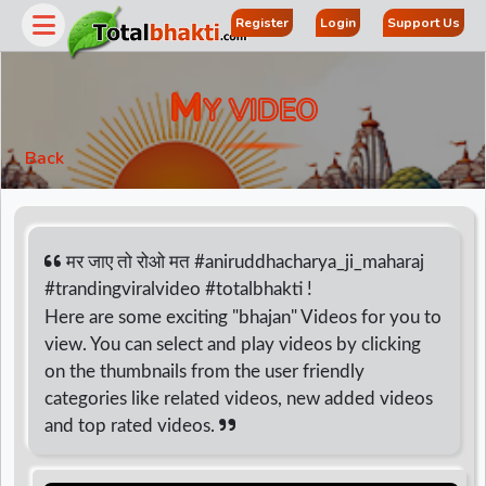
Register
Login
Support Us
M
Y VIDEO
Back
मर जाए तो रोओ मत #aniruddhacharya_ji_maharaj
#trandingviralvideo #totalbhakti !
Here are some exciting "bhajan" Videos for you to
r
view. You can select and play videos by clicking
on the thumbnails from the user friendly
categories like related videos, new added videos
and top rated videos.