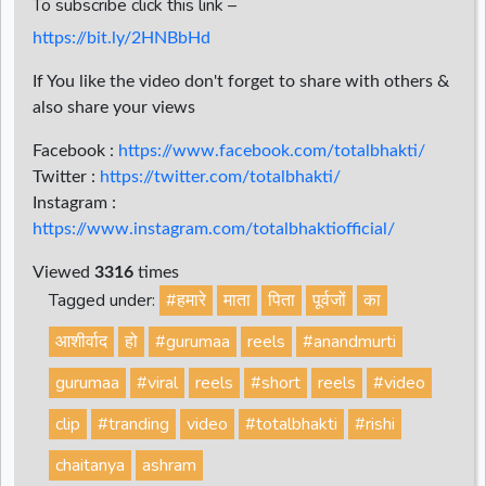
To subscribe click this link –
https://bit.ly/2HNBbHd
If You like the video don't forget to share with others &
also share your views
Facebook :
https://www.facebook.com/totalbhakti/
Twitter :
https://twitter.com/totalbhakti/
Instagram :
https://www.instagram.com/totalbhaktiofficial/
Viewed
3316
times
Tagged under:
#हमारे
माता
पिता
पूर्वजों
का
आशीर्वाद
हो
#gurumaa
reels
#anandmurti
gurumaa
#viral
reels
#short
reels
#video
clip
#tranding
video
#totalbhakti
#rishi
chaitanya
ashram