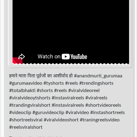
d
r
हमारे माता पिता पूर्वजों का आशीर्वाद हो #anandmurti_gurumaa
#gurumaavideo #tyshorts #reels #trendingshorts
#totalbhakti #shorts #reels #viralvideoreel
#viralvideoytshorts #instaviralreels #viralreels
#trandingviralshort #instaviralreels #shortvideoreels
#videoclip #guruvideoclip #viralvideo #instashortreels
#shortreelsviral #viralvideoshort #traningreelsvideo
#reelsviralshort