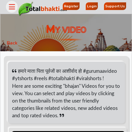
Register
Login
Support Us
M
Y VIDEO
Back
हमारे माता पिता पूर्वजों का आशीर्वाद हो #gurumaavideo
#ytshorts #reels #totalbhakti #viralshorts !
Here are some exciting "bhajan" Videos for you to
r
view. You can select and play videos by clicking
on the thumbnails from the user friendly
categories like related videos, new added videos
and top rated videos.