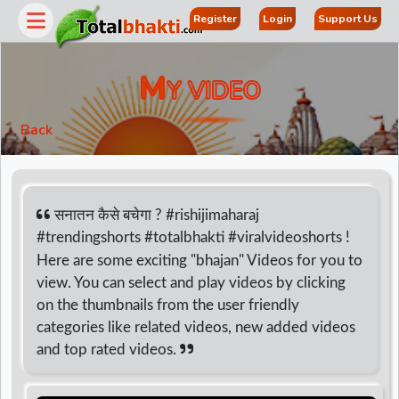
Register
Login
Support Us
M
Y VIDEO
Back
सनातन कैसे बचेगा ? #rishijimaharaj
#trendingshorts #totalbhakti #viralvideoshorts !
Here are some exciting "bhajan" Videos for you to
r
view. You can select and play videos by clicking
on the thumbnails from the user friendly
categories like related videos, new added videos
and top rated videos.