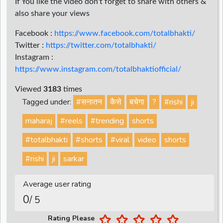
If You like the video don't forget to share with others &
also share your views
Facebook :
https://www.facebook.com/totalbhakti/
Twitter :
https://twitter.com/totalbhakti/
Instagram :
https://www.instagram.com/totalbhaktiofficial/
Viewed
3183
times
Tagged under:
#सनातन
कैसे
बचेगा
?
#rishi
ji
maharaj
#reels
#trending
shorts
#totalbhakti
#shorts
#viral
video
shorts
#rishi
ji
sarkar
Average user rating
0
/ 5
Rating Please