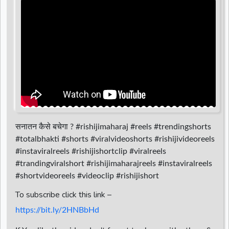
d
r
सनातन कैसे बचेगा ? #rishijimaharaj #reels #trendingshorts
#totalbhakti #shorts #viralvideoshorts #rishijivideoreels
#instaviralreels #rishijishortclip #viralreels
#trandingviralshort #rishijimaharajreels #instaviralreels
#shortvideoreels #videoclip #rishijishort
To subscribe click this link –
https://bit.ly/2HNBbHd