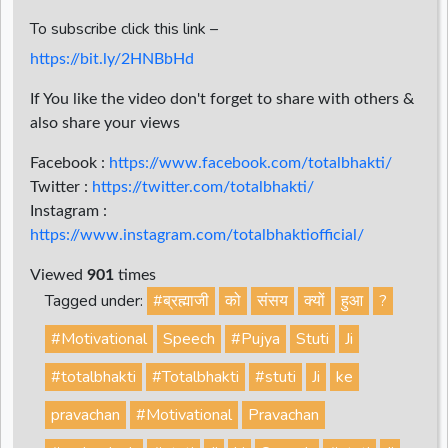
To subscribe click this link –
https://bit.ly/2HNBbHd
If You like the video don't forget to share with others &
also share your views
Facebook :
https://www.facebook.com/totalbhakti/
Twitter :
https://twitter.com/totalbhakti/
Instagram :
https://www.instagram.com/totalbhaktiofficial/
Viewed
901
times
Tagged under:
#ब्रह्माजी
को
संसय
क्यों
हुआ
?
#Motivational
Speech
#Pujya
Stuti
Ji
#totalbhakti
#Totalbhakti
#stuti
Ji
ke
pravachan
#Motivational
Pravachan