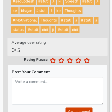
#sadupdesh
#stuti
Ji
ki
Speech
#stuti
Ji
ke
bhajan
#stuti
Ji
ke
Thoughts
#Motivational
Thoughts
#stuti
ji
#stuti
ji
status
#stuti
didi
ji
#stuti
didi
Average user rating
0
/ 5
Rating Please
Post Your Comment
Post comment