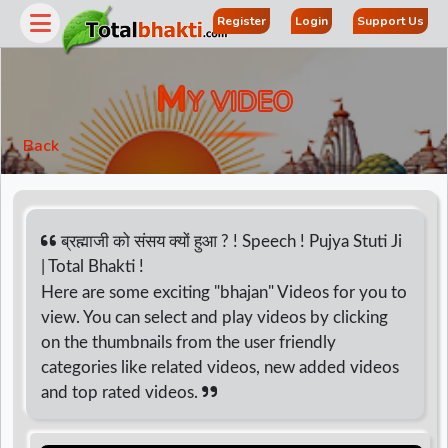
Register
Login
Support Us
M
Y VIDEO
Back
ब्रह्माजी को संसय क्यों हुआ ? ! Speech ! Pujya Stuti Ji
| Total Bhakti !
Here are some exciting "bhajan" Videos for you to
r
view. You can select and play videos by clicking
on the thumbnails from the user friendly
categories like related videos, new added videos
and top rated videos.