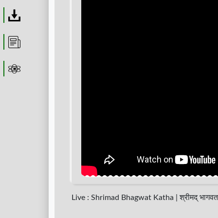
Download
Article
Astrolager
Live : Shrimad Bhagwat Katha | श्रीमद् भागव