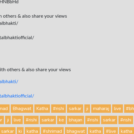
ly/2HNBbHd
th others & also share your views
albhakti/
lbhaktiofficial/
with others & also share your views
lbhakti/
lbhaktiofficial/
imad
Bhagwat
Katha
#rishi
sarkar
ji
maharaj
live
#bh
ar
ji
live
#rishi
sarkar
ke
bhajan
#rishi
sarkar
#rishi
sarkar
ki
katha
#shrimad
bhagwat
katha
#live
katha