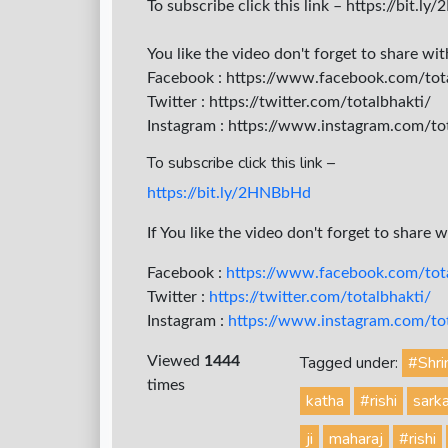
To subscribe click this link – https://bit.
You like the video don't forget to share wi
Facebook : https://www.facebook.com/tot
Twitter : https://twitter.com/totalbhakti/
Instagram : https://www.instagram.com/tota
To subscribe click this link –
https://bit.ly/2HNBbHd
If You like the video don't forget to share 
Facebook :
https://www.facebook.com/tota
Twitter :
https://twitter.com/totalbhakti/
Instagram :
https://www.instagram.com/tota
Tagged under:
#Shr
Viewed
1444
times
katha
#rishi
sark
ji
maharaj
#rishi