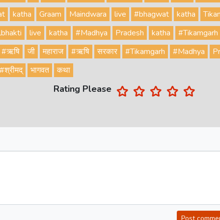
at
katha
Graam
Maindwara
live
#bhagwat
katha
Tika
lbhakti
live
katha
#Madhya
Pradesh
katha
#Tikamgarh
#ऋषि
जी
महाराज
#ऋषि
सरकार
#Tikamgarh
#Madhya
P
#श्रीमद्
भागवत
कथा
Rating Please
Post comme