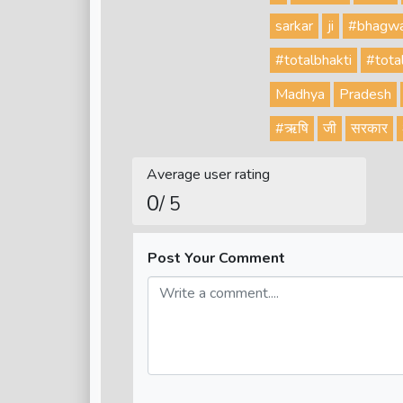
sarkar
ji
#bhagw
#totalbhakti
#tota
Madhya
Pradesh
#ऋषि
जी
सरकार
Average user rating
0
/ 5
Post Your Comment