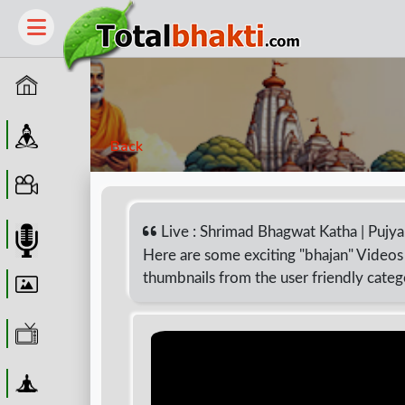
Home
Guru
Back
Video
Live : Shrimad Bhagwat Katha | Pujya 
Audio
Here are some exciting "bhajan" Videos 
thumbnails from the user friendly categ
Wallpaper
WebTv
Yoga