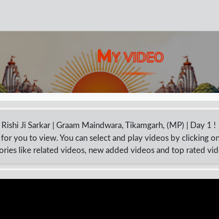
M
Y VIDEO
Rishi Ji Sarkar | Graam Maindwara, Tikamgarh, (MP) | Day 1 !
for you to view. You can select and play videos by clicking o
ories like related videos, new added videos and top rated vi