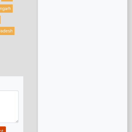
mgarh
radesh
nt