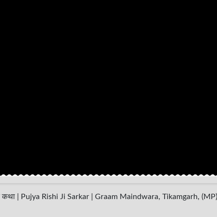
त कथा | Pujya Rishi Ji Sarkar | Graam Maindwara, Tikamgarh, (MP)