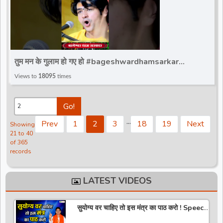
तुम मन के गुलाम हो गए हो #bageshwardhamsarkar
#ytshortsvideo #bageshwar_dham_sarkar
Views to
18095
times
#bdsshorts
Go!
.
.
.
Prev
1
2
3
18
19
Next
Showing
21 to 40
of 365
records
LATEST VIDEOS
सुयोग्य वर चाहिए तो इस मंत्र का पाठ करो ! Speech
! Pujya Stuti Ji