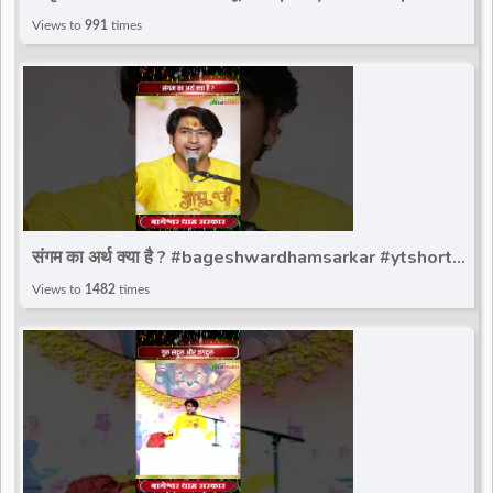
Bageshwar Dham Sarkar | Paschim Vihar
Views to
991
times
संगम का अर्थ क्या है ? #bageshwardhamsarkar #ytshort
#bageshwar_dham_sarkar #bdsshorts
Views to
1482
times