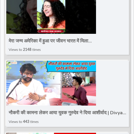
मेरा जन्म अमेरिका में हुआ पर जीवन भारत में मिला
#bageshwardhamsarkar #ytshort
Views to
2148
times
#bageshwar_dham_sarkar
नौकरी की कामना लेकर आया युवक गुरुदेव ने दिया आशीर्वाद | Divya
Darbar | Bageshwar Dham~Paschim Vihar
Views to
443
times