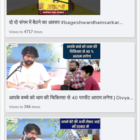
दो दो संगम में बैठने का अवसर #bageshwardhamsarkar
#ytshort #bageshwar_dham_sarkar #bdsshorts
Views to
4717
times
आपके बच्चे को धाम की चिकित्सा से 40 परसेंट आराम लगेगा | Divya
Darbar | Paschim Vihar | Delhi
Views to
346
times