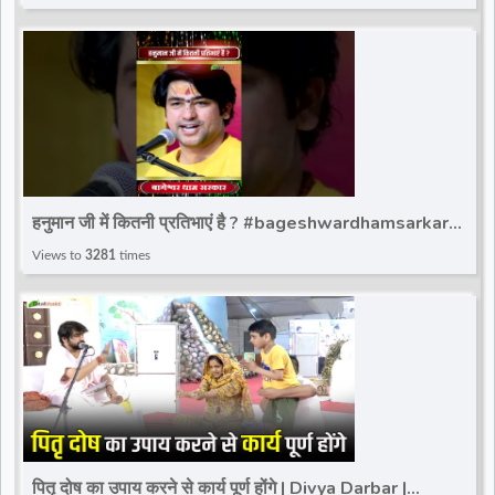
हनुमान जी में कितनी प्रतिभाएं है ? #bageshwardhamsarkar
#ytshort #bageshwar_dham_sarkar #bdsshorts
Views to
3281
times
पितृ दोष का उपाय करने से कार्य पूर्ण होंगे | Divya Darbar |