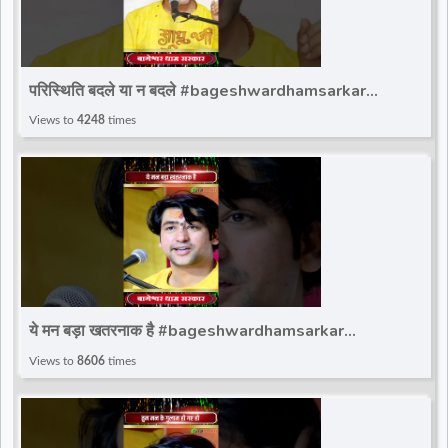
परिस्थिति बदले या न बदले #bageshwardhamsarkar
#ytshortsvideo #bageshwar_dham_sarkar
Views to
4248
times
#bdsshorts
ये मन बड़ा खतरनाक है #bageshwardhamsarkar
#ytshortsvideo #bageshwar_dham_sarkar
Views to
8606
times
#bdsshorts