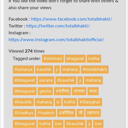
If You like the video don't forget to share with others &
also share your views
Facebook :
https://www.facebook.com/totalbhakti/
Twitter :
https://twitter.com/totalbhakti/
Instagram :
https://www.instagram.com/totalbhaktiofficial/
Viewed
274
times
Tagged under:
#shrimad
bhagwat
katha
#acharya
kaushik
ji
maharaj
#totalbhakti
#bhagwat
purana
#kaushik
ji
maharaj
#bhagwat
geeta
#श्रीमद्
भागवत
कथा
#kaushik
maharaj
ki
katha
#Balaghat
#Madhya
Pradesh
#कौशिक
जी
महाराज
#bhagwat
katha
live
#kaushik
ji
live