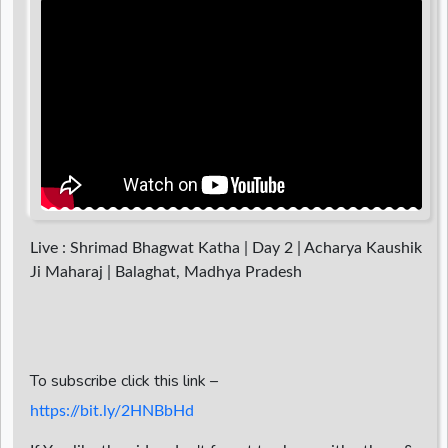
d
r
Live : Shrimad Bhagwat Katha | Day 2 | Acharya Kaushik
Ji Maharaj | Balaghat, Madhya Pradesh
To subscribe click this link –
https://bit.ly/2HNBbHd