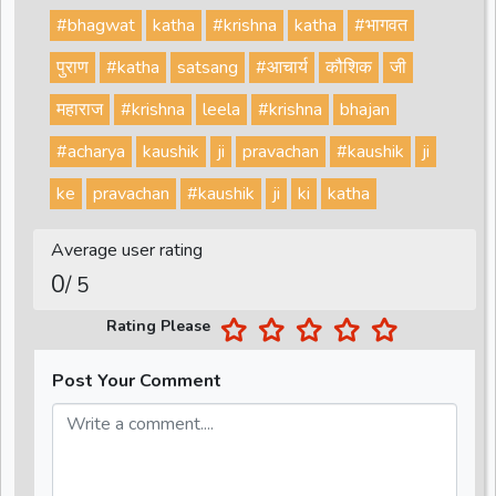
#bhagwat
katha
#krishna
katha
#भागवत
पुराण
#katha
satsang
#आचार्य
कौशिक
जी
महाराज
#krishna
leela
#krishna
bhajan
#acharya
kaushik
ji
pravachan
#kaushik
ji
ke
pravachan
#kaushik
ji
ki
katha
Average user rating
0
/ 5
Rating Please
Post Your Comment