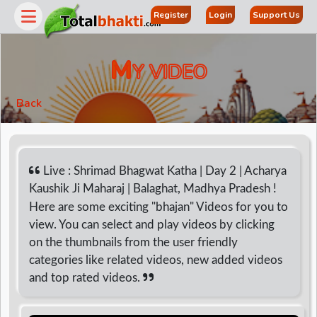
Register
Login
Support Us
M
Y VIDEO
Back
Live : Shrimad Bhagwat Katha | Day 2 | Acharya
Kaushik Ji Maharaj | Balaghat, Madhya Pradesh !
Here are some exciting "bhajan" Videos for you to
r
view. You can select and play videos by clicking
on the thumbnails from the user friendly
categories like related videos, new added videos
and top rated videos.