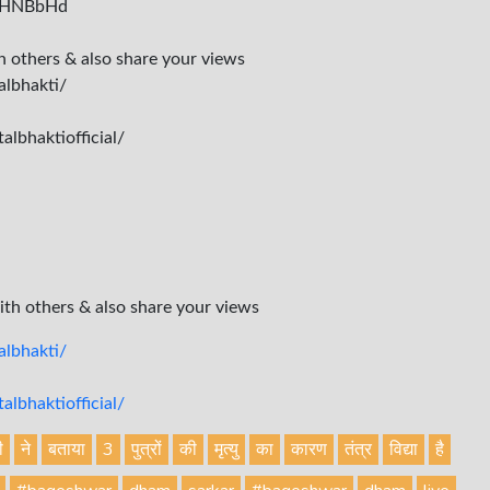
ly/2HNBbHd
th others & also share your views
albhakti/
lbhaktiofficial/
with others & also share your views
lbhakti/
lbhaktiofficial/
ी
ने
बताया
3
पुत्रों
की
मृत्यु
का
कारण
तंत्र
विद्या
है