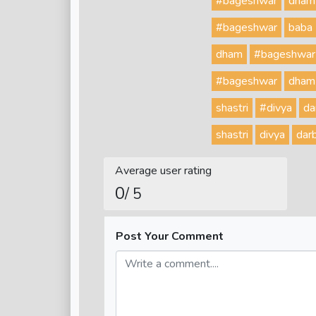
#bageshwar
dham
#bageshwar
baba
dham
#bageshwar
#bageshwar
dham
shastri
#divya
da
shastri
divya
dar
Average user rating
0
/ 5
Post Your Comment