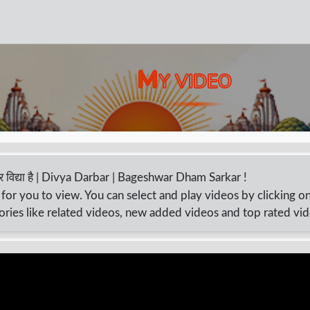
M
Y VIDEO
 तंत्र विद्या है | Divya Darbar | Bageshwar Dham Sarkar !
for you to view. You can select and play videos by clicking o
ories like related videos, new added videos and top rated vi