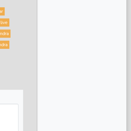
ar
live
endra
ndra