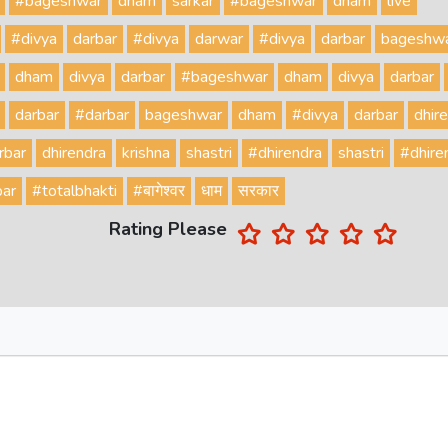
#bageshwar
dham
sarkar
#bageshwar
dham
live
#divya
darbar
#divya
darwar
#divya
darbar
bageshw
dham
divya
darbar
#bageshwar
dham
divya
darbar
darbar
#darbar
bageshwar
dham
#divya
darbar
dhir
rbar
dhirendra
krishna
shastri
#dhirendra
shastri
#dhire
bar
#totalbhakti
#बागेश्वर
धाम
सरकार
Rating Please