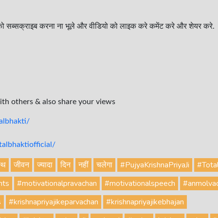
ो सब्सक्राइब करना ना भूले और वीडियो को लाइक करे कमेंट करे और शेयर करे.
with others & also share your views
lbhakti/
lbhaktiofficial/
्थ
जीवन
ज्यादा
दिन
नहीं
चलेगा
#PujyaKrishnaPriyaJi
#Tota
hts
#motivationalpravachan
#motivationalspeech
#anmolva
s
#krishnapriyajikeparvachan
#krishnapriyajikebhajan