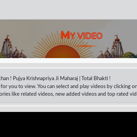
M
Y VIDEO
vachan ! Pujya Krishnapriya Ji Maharaj | Total Bhakti !
for you to view. You can select and play videos by clicking o
ories like related videos, new added videos and top rated vi