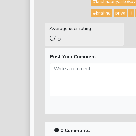
#krishnapriyajikeSuv
#krishna
priya
ji
Average user rating
0
/ 5
Post Your Comment
0 Comments