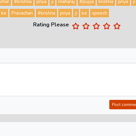
ichar
#krishna
priya
ji
maharaj
#pujya
krishna
priya
ji
ke
Pravachan
#krishna
priya
ji
ke
speech
Rating Please
Post comme