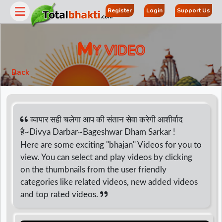
Register
Login
Support Us
M
Y VIDEO
Back
व्यापार सही चलेगा आप की संतान सेवा करेगी आशीर्वाद
है~Divya Darbar~Bageshwar Dham Sarkar !
Here are some exciting "bhajan" Videos for you to
r
view. You can select and play videos by clicking
on the thumbnails from the user friendly
categories like related videos, new added videos
and top rated videos.