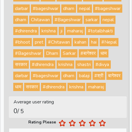
darbar
#bageshwar
dham
nepal
#bageshwar
dham
Chitawan
#Bageshwar
sarkar
nepal
#dhirendra
krishna
ji
maharaj
#totalbhakti
#bhoot
pret
#Chitawan
kahan
hai
#Nepal
#Bageshwar
Dham
Sarkar
#बागेश्वर
धाम
सरकार
#dhirendra
krishna
shastri
#divya
darbar
#bageshwar
dham
balaji
#श्री
बागेश्वर
धाम
सरकार
#dhirendra
krishna
maharaj
Average user rating
0
/ 5
Rating Please