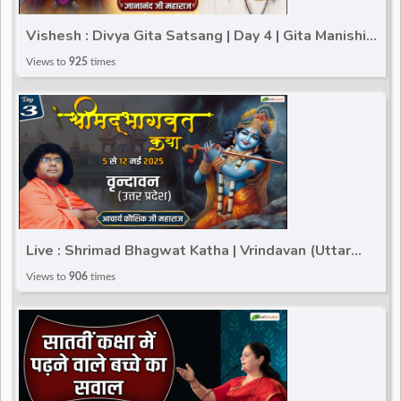
d
Vishesh : Divya Gita Satsang | Day 4 | Gita Manishi
Gyananand Ji Maharaj | Karnal ( Haryana )
Views to
925
times
r
Live : Shrimad Bhagwat Katha | Vrindavan (Uttar
Pradesh) | Acharya Kaushik Ji Maharaj | Day 3
Views to
906
times