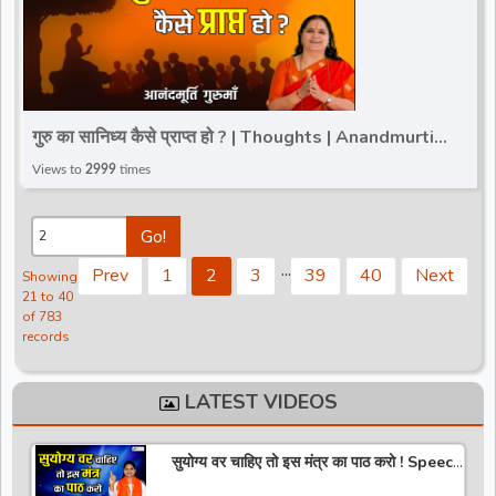
गुरु का सानिध्य कैसे प्राप्त हो ? | Thoughts | Anandmurti
Gurumaa | Total Bhakti
Views to
2999
times
Go!
.
.
.
Prev
1
2
3
39
40
Next
Showing
21 to 40
of 783
records
LATEST VIDEOS
सुयोग्य वर चाहिए तो इस मंत्र का पाठ करो ! Speech
! Pujya Stuti Ji