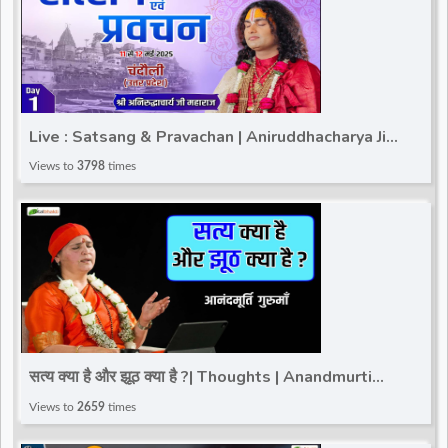
Live : Satsang & Pravachan | Aniruddhacharya Ji
Maharaj | Chandauli (Uttar Pradesh) | Day 1
Views to
3798
times
सत्य क्या है और झूठ क्या है ?| Thoughts | Anandmurti
Gurumaa | Total Bhakti
Views to
2659
times