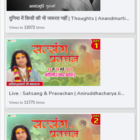
दुनिया में किसी की भी जरूरत नहीं | Thoughts | Anandmurti
Gurumaa | Total Bhakti
Views to
12072
times
Live : Satsang & Pravachan | Aniruddhacharya Ji
Maharaj | Chandauli (Uttar Pradesh) | Day 1
Views to
11775
times