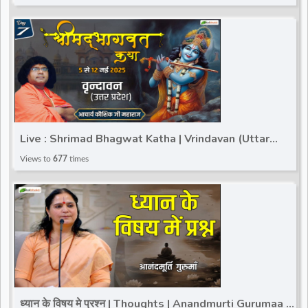
Live : Shrimad Bhagwat Katha | Vrindavan (Uttar
Pradesh) | Acharya Kaushik Ji Maharaj | Day 8
Views to
677
times
ध्यान के विषय मे प्रश्न | Thoughts | Anandmurti Gurumaa |