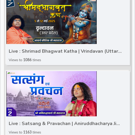
Live : Shrimad Bhagwat Katha | Vrindavan (Uttar
Pradesh) | Acharya Kaushik Ji Maharaj | Day 7
Views to
1086
times
Live : Satsang & Pravachan | Aniruddhacharya Ji
Maharaj | Chandauli (Uttar Pradesh) | Day 2
Views to
1163
times