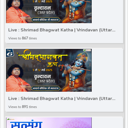
Live : Shrimad Bhagwat Katha | Vrindavan (Uttar
Pradesh) | Acharya Kaushik Ji Maharaj | Day 5
Views to
867
times
Live : Shrimad Bhagwat Katha | Vrindavan (Uttar
Pradesh) | Acharya Kaushik Ji Maharaj | Day 6
Views to
891
times