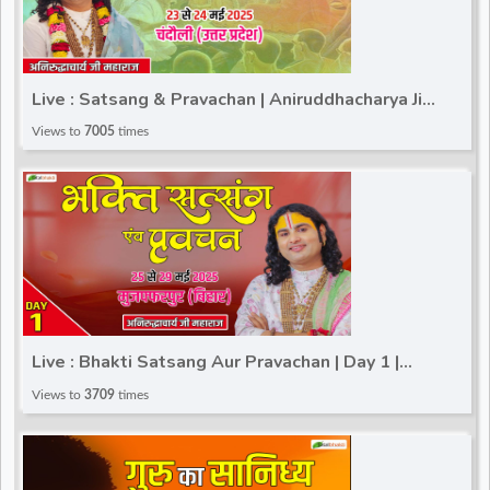
Live : Satsang & Pravachan | Aniruddhacharya Ji
Maharaj | Chandauli (Uttar Pradesh) | Day 2
Views to
7005
times
Live : Bhakti Satsang Aur Pravachan | Day 1 |
Aniruddhacharya Ji Maharaj | Muzaffarpur (Bihar)
Views to
3709
times