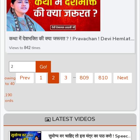
कथा में देशभक्ति की क्या जरूरत ? ! Pravachan ! Devi Hemlata
Shastri JI
Views to
842
times
Go!
.
.
.
Prev
1
2
3
809
810
Next
Showing
21 to 40
of
16,190
records
LATEST VIDEOS
सुयोग्य वर चाहिए तो इस मंत्र का पाठ करो ! Speech