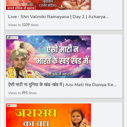
Live : Shri Valmiki Ramayana | Day 2 | Acharya
Kaushik Ji Maharaj | Vrindavan (Uttar Pradesh)
Views to
1239
times
ऐसी माटी ना दुनिया के खंड-खंड में | Aisi Mati Na Duniya Ke
Khand | Pujya Rishi Ji Sarkar
Views to
995
times