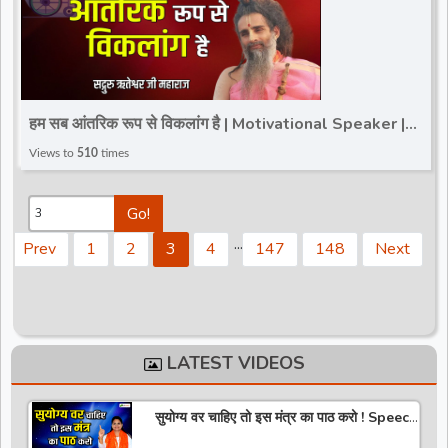
हम सब आंतरिक रूप से विकलांग है | Motivational Speaker |
Sadguru Riteshwar Ji Maharaj | Total Bhakti
Views to
510
times
Go!
.
.
.
Prev
1
2
3
4
147
148
Next
ng
60
41
s
LATEST VIDEOS
सुयोग्य वर चाहिए तो इस मंत्र का पाठ करो ! Speech
! Pujya Stuti Ji