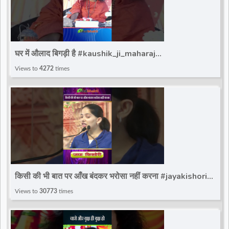
घर में औलाद बिगड़ी है #kaushik_ji_maharaj
#shortviralreels #ytviralreels #totalbhakti
Views to
4272
times
किसी की भी बात पर आँख बंदकर भरोसा नहीं करना #jayakishori
#viralreels #kishoriji #totalbhakti
Views to
30773
times