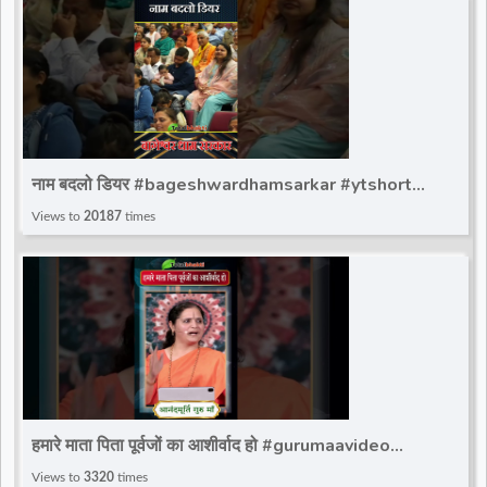
नाम बदलो डियर #bageshwardhamsarkar #ytshort
#bageshwar_dham_sarkar #bdsshorts
Views to
20187
times
हमारे माता पिता पूर्वजों का आशीर्वाद हो #gurumaavideo
#ytshorts #reels #totalbhakti #viralshorts
Views to
3320
times