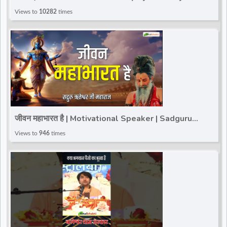
#trandingviralvideo #totalbhakti
Views to
10282
times
जीवन महाभारत है | Motivational Speaker | Sadguru
Riteshwar Ji Maharaj | Total Bhakti
Views to
946
times