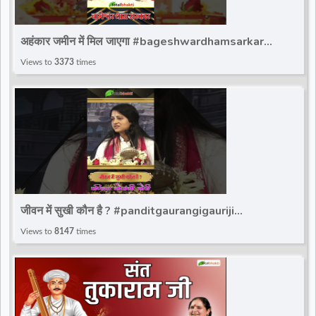
अहंकार जमीन में मिल जाएगा #bageshwardhamsarkar
#ytshort #bageshwar_dham_sarkar #bdsshorts
Views to
3373
times
जीवन में सुखी कौन है ? #panditgaurangigauriji
#gaurangi_gauri_ji #totalbhakti #gaurnagiji
Views to
8147
times