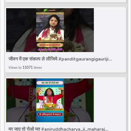
जीवन में एक संकल्प ले लीजिये #panditgaurangigauriji
#gaurangi_gauri_ji #totalbhakti
Views to
11071
times
मर जाए तो रोओ मत #aniruddhacharya_ji_maharaj