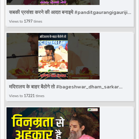
d
सबकी प्रसंशा करने की आदत बनाइये #panditgaurangigauriji
#gaurangi_gauri_ji #totalbhakti
Views to
1797
times
r
मदिरालय के बाहर बैठोगे तो #bageshwar_dham_sarkar
#bdsshorts #bageshwardhamsarkar #ytshort
Views to
17221
times