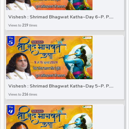
Vishesh : Shrimad Bhagwat Katha~Day 6~P. P.
Aniruddhacharya Ji Maharaj~South hall, London (UK)
Views to
219
times
Vishesh : Shrimad Bhagwat Katha~Day 5~P. P.
Aniruddhacharya Ji Maharaj~South hall, London (UK)
Views to
216
times