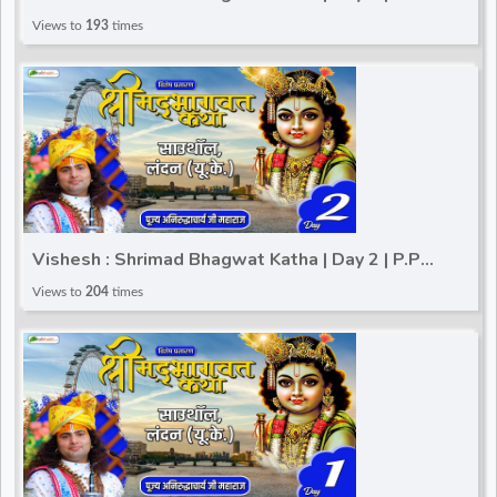
Aniruddhacharya Ji Maharaj | Southall, London (UK)
Views to
193
times
Vishesh : Shrimad Bhagwat Katha | Day 2 | P.P
Aniruddhacharya Ji Maharaj | Southall, London (UK)
Views to
204
times