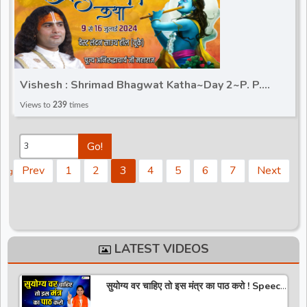
Vishesh : Shrimad Bhagwat Katha~Day 2~P. P.
Aniruddhacharya Ji Maharaj~South hall, London (UK)
Views to
239
times
Go!
Prev
1
2
3
4
5
6
7
Next
ing
 60
6
ds
LATEST VIDEOS
सुयोग्य वर चाहिए तो इस मंत्र का पाठ करो ! Speech
! Pujya Stuti Ji