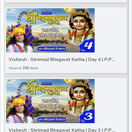
Vishesh : Shrimad Bhagwat Katha | Day 4 | P.P
Aniruddhacharya Ji Maharaj | Southall, London (UK)
Views to
196
times
Vishesh : Shrimad Bhagwat Katha | Day 3 | P.P