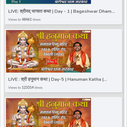
d
LIVE: श्रीमद् भागवत कथा | Day - 1 | Bageshwar Dham
Sarkar | Shrimad Bhagwat Katha | Leicester, UK
Views to
48461
times
r
LIVE : श्री हनुमान कथा | Day-5 | Hanuman Katha |
Bageshwar Dham Sarkar | London, U.K.
Views to
123314
times