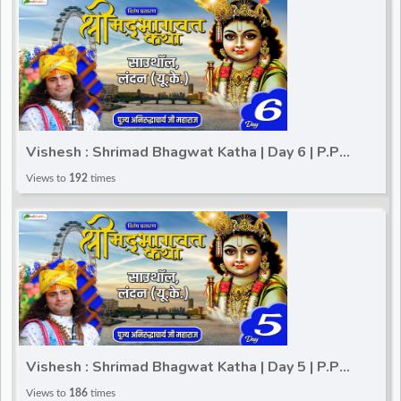
Vishesh : Shrimad Bhagwat Katha | Day 6 | P.P
Aniruddhacharya Ji Maharaj | Southall, London (UK)
Views to
192
times
Vishesh : Shrimad Bhagwat Katha | Day 5 | P.P
Aniruddhacharya Ji Maharaj | Southall, London (UK)
Views to
186
times