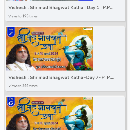
Vishesh : Shrimad Bhagwat Katha | Day 1 | P.P
Aniruddhacharya Ji Maharaj | Southall, London (UK)
Views to
195
times
Vishesh : Shrimad Bhagwat Katha~Day 7~P. P.
Aniruddhacharya Ji Maharaj~South hall, London (UK)
Views to
244
times