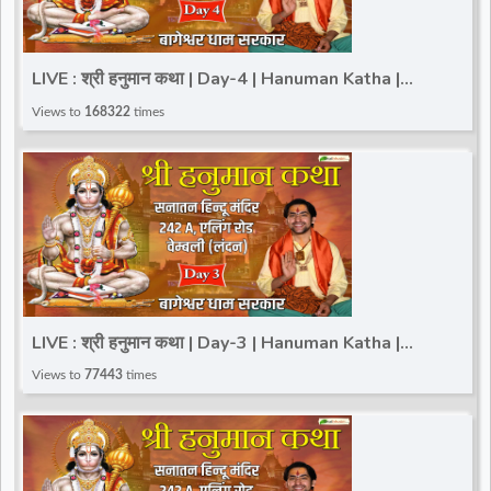
LIVE : श्री हनुमान कथा | Day-4 | Hanuman Katha |
Bageshwar Dham Sarkar | London, U.K
Views to
168322
times
LIVE : श्री हनुमान कथा | Day-3 | Hanuman Katha |
Bageshwar Dham Sarkar | London, U.K.
Views to
77443
times