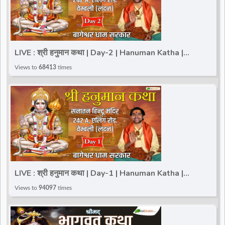
LIVE : श्री हनुमान कथा | Day-2 | Hanuman Katha |
Bageshwar Dham Sarkar | London, U.K.
Views to
68413
times
LIVE : श्री हनुमान कथा | Day-1 | Hanuman Katha |
Bageshwar Dham Sarkar | London, U.K.
Views to
94097
times