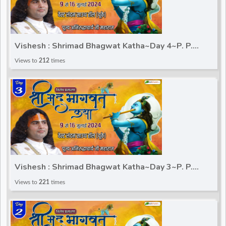
Vishesh : Shrimad Bhagwat Katha~Day 4~P. P.
Aniruddhacharya Ji Maharaj~South hall, London (UK)
Views to
212
times
Vishesh : Shrimad Bhagwat Katha~Day 3~P. P.
Aniruddhacharya Ji Maharaj~South hall, London (UK)
Views to
221
times