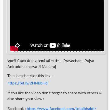
d
r
जवानी में कमा के सारा बच्चो को ना देना | Pravachan ! Pujya
Aniruddhacharya Ji Maharaj
To subscribe click this link –
https://bit.ly/2HNBbHd
If You like the video don't forget to share with others &
also share your views
Facebook :
https://www.facebook.com/totalbhakti/