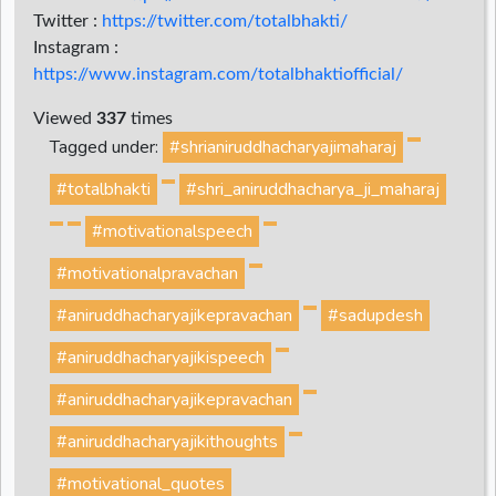
Twitter :
https://twitter.com/totalbhakti/
Instagram :
https://www.instagram.com/totalbhaktiofficial/
Viewed
337
times
Tagged under:
#shrianiruddhacharyajimaharaj
#totalbhakti
#shri_aniruddhacharya_ji_maharaj
#motivationalspeech
#motivationalpravachan
#aniruddhacharyajikepravachan
#sadupdesh
#aniruddhacharyajikispeech
#aniruddhacharyajikepravachan
#aniruddhacharyajikithoughts
#motivational_quotes