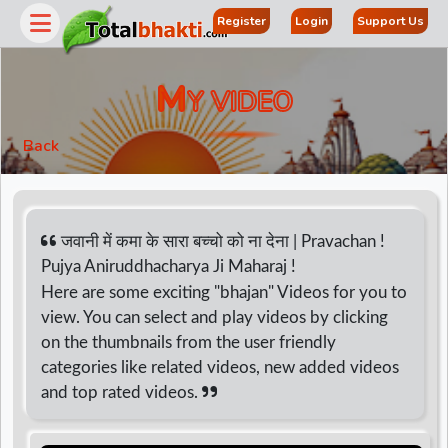
Register
Login
Support Us
M
Y VIDEO
Back
जवानी में कमा के सारा बच्चो को ना देना | Pravachan !
Pujya Aniruddhacharya Ji Maharaj !
Here are some exciting "bhajan" Videos for you to
r
view. You can select and play videos by clicking
on the thumbnails from the user friendly
categories like related videos, new added videos
and top rated videos.