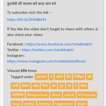
कुलदेवी की साधना करें कथा कार बने
To subscribe click this link –
https://bit.ly/2HNBbHd
If You like the video don't forget to share with others &
also share your views
Facebook :
https://www.facebook.com/totalbhakti/
Twitter :
https://twitter.com/totalbhakti/
Instagram :
https://www.instagram.com/totalbhaktiofficial/
Viewed
696
times
Tagged under:
#दरबार
में
अपने
बेटे
निखिल
की
अर्जी
लेकर
आये
पिता
को
गुरु
जी
ने
दिया
आशीर्वाद
#bageshwar
dham
sarkar
#Chitawan
divya
darbar
#darbar
bageshwar
dham