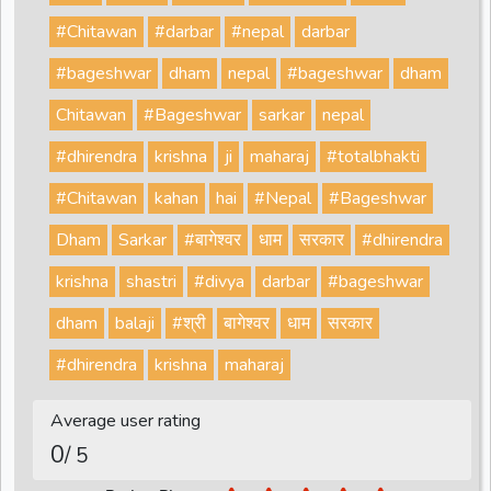
#Chitawan
#darbar
#nepal
darbar
#bageshwar
dham
nepal
#bageshwar
dham
Chitawan
#Bageshwar
sarkar
nepal
#dhirendra
krishna
ji
maharaj
#totalbhakti
#Chitawan
kahan
hai
#Nepal
#Bageshwar
Dham
Sarkar
#बागेश्वर
धाम
सरकार
#dhirendra
krishna
shastri
#divya
darbar
#bageshwar
dham
balaji
#श्री
बागेश्वर
धाम
सरकार
#dhirendra
krishna
maharaj
Average user rating
0
/ 5